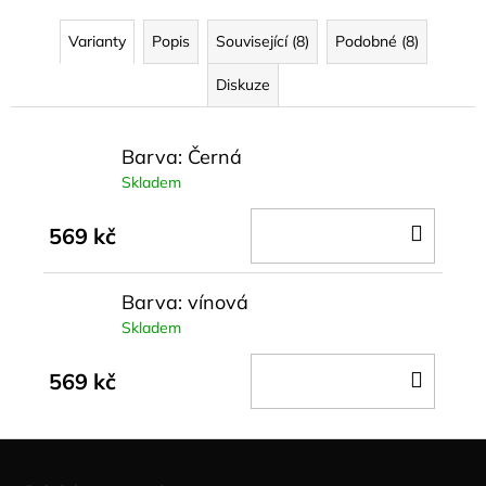
Varianty
Popis
Související (8)
Podobné (8)
Diskuze
Barva: Černá
Skladem
DO
569 kč
KOŠÍ
Barva: vínová
Skladem
DO
569 kč
KOŠÍ
Z
á