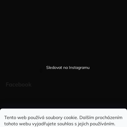
Sledovat na Instagramu
Facebook
Sleduj nás na INSTAGRAMU
Sleduj nás na FACEBOOKU
Tento web používá soubory cookie. Dalším procházením
tohoto webu vyjadřujete souhlas s jejich používáním.
INFORMACE PRO VÁS