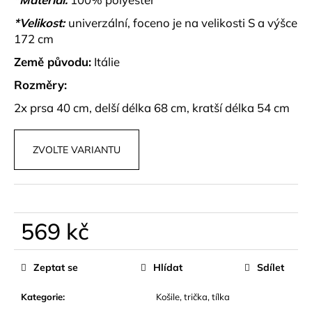
č
u
*Velikost:
univerzální, foceno je na velikosti S a výšce
j
172 cm
e
Země původu:
Itálie
m
e
Rozměry:
2x prsa 40 cm, delší délka 68 cm,
kratší délka 54 cm
ROMANTICKÉ,
KRÁTKÉ
ŠATY
ZVOLTE VARIANTU
MALEOR
989
kč
569 kč
Měrná
cena:
Zeptat se
Hlídat
Sdílet
Kategorie
:
Košile, trička, tílka