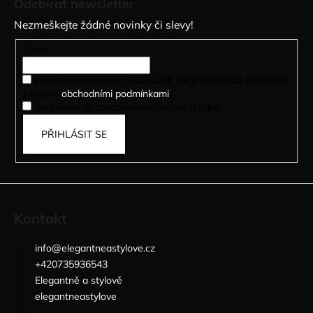
Odebírat newsletter
p
Nezmeškejte žádné novinky či slevy!
a
t
E-mail
í
Kliknutím na tlačítko
ODESLAT OBJEDNÁVKU
souhlasíte
s našimi
obchodními podmínkami
.
Souhlasím se zpracováním osobních údajů.
PŘIHLÁSIT SE
Kontakt
info
@
elegantneastylove.cz
+420735936543
Elegantně a stylově
elegantneastylove