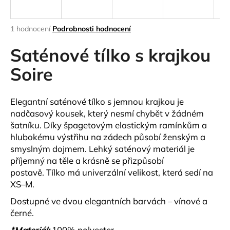
a
j
Průměrné
1 hodnocení
Podrobnosti hodnocení
í
hodnocení
produktu
Saténové tílko s krajkou
t
je
?
5,0
Soire
z
5
hvězdiček.
Elegantní
saténové tílko
s jemnou krajkou je
nadčasový kousek, který nesmí chybět v žádném
HLEDAT
šatníku. Díky
špagetovým elastickým ramínkům
a
hlubokému výstřihu na zádech
působí ženským a
smyslným dojmem. Lehký saténový materiál je
příjemný na těle a krásně se přizpůsobí
D
postavě.
Tílko má
univerzální velikost
, která sedí na
o
XS–M
.
p
o
Dostupné ve dvou elegantních barvách –
vínové
a
r
černé
.
u
*Materiál:
100% polyester