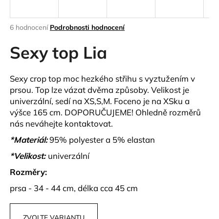
a
j
Průměrné
6 hodnocení
Podrobnosti hodnocení
í
hodnocení
produktu
Sexy top Lia
t
je
?
4,0
z
Sexy crop top moc hezkého střihu s vyztužením v
5
prsou. Top lze vázat dvěma způsoby. Velikost je
hvězdiček.
univerzální, sedí na XS,S,M. Foceno je na XSku a
výšce 165 cm. DOPORUČUJEME! Ohledně rozměrů
HLEDAT
nás neváhejte kontaktovat.
*Materiál:
95% polyester a 5% elastan
D
*Velikost:
univerzální
o
Rozměry:
p
o
prsa - 34 - 44 cm, délka cca 45 cm
r
u
ZVOLTE VARIANTU