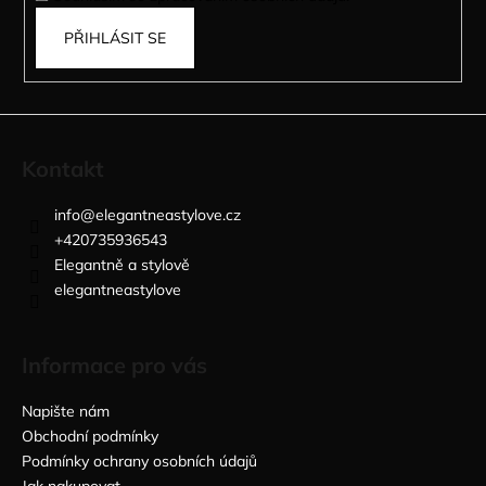
PŘIHLÁSIT SE
Kontakt
info
@
elegantneastylove.cz
+420735936543
Elegantně a stylově
elegantneastylove
Informace pro vás
Napište nám
Obchodní podmínky
Podmínky ochrany osobních údajů
Jak nakupovat