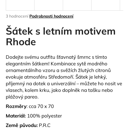
a
j
Průměrné
3 hodnocení
Podrobnosti hodnocení
í
hodnocení
produktu
Šátek s letním motivem
t
je
?
5,0
Rhode
z
5
hvězdiček.
Dodejte svému outfitu šťavnatý šmrnc s tímto
elegantním šátkem! Kombinace sytě modrého
HLEDAT
ornamentálního vzoru a svěžích žlutých citronů
evokuje atmosféru Středomoří. Šátek je lehký,
příjemný na dotek a univerzální – můžete ho nosit ve
vlasech, kolem krku, jako doplněk na tašku nebo
D
plážový pareo.
o
p
Rozměry
: cca 70 x 70
o
Materiál:
100% polyester
r
u
Země původu:
P.R.C