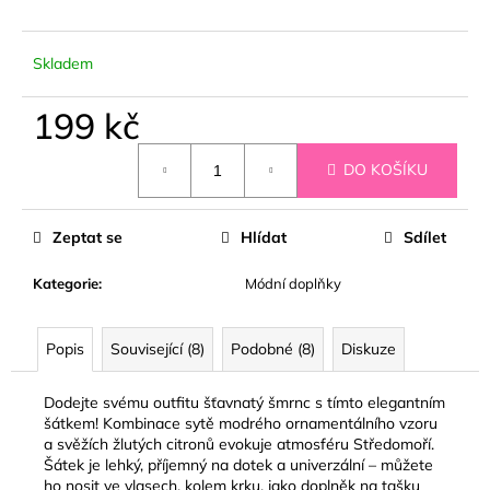
č
u
j
Skladem
e
m
199 kč
e
Měrná
DO KOŠÍKU
cena:
ČERNÉ
KOŠILOVÉ
ŠATY
Zeptat se
Hlídat
Sdílet
ORISELLE
899
Kategorie
:
Módní doplňky
kč
Popis
Související (8)
Podobné (8)
Diskuze
Dodejte svému outfitu šťavnatý šmrnc s tímto elegantním
šátkem! Kombinace sytě modrého ornamentálního vzoru
a svěžích žlutých citronů evokuje atmosféru Středomoří.
Šátek je lehký, příjemný na dotek a univerzální – můžete
ho nosit ve vlasech, kolem krku, jako doplněk na tašku