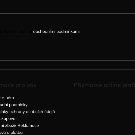
uhlasíte s našimi
obchodními podmínkami
.
mace pro vás
Přijímáme online plat
šte nám
odní podmínky
nky ochrany osobních údajů
akupovat
ní zboží/ Reklamace
va a platba