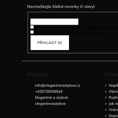
p
Nezmeškejte žádné novinky či slevy!
a
t
E-mail
í
Kliknutím na tlačítko
ODESLAT OBJEDNÁVKU
so
Souhlasím se zpracováním osobních údajů.
PŘIHLÁSIT SE
Kontakt
Infor
info
@
elegantneastylove.cz
Napi
+420735936543
Obch
Elegantně a stylově
Podmí
elegantneastylove
Jak n
Vráce
Dopra