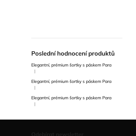
Poslední hodnocení produktů
Elegantní, prémium šortky s páskem Para
|
Hodnocení produktu je 5 z 5 hvězdiček.
Elegantní, prémium šortky s páskem Para
|
Hodnocení produktu je 5 z 5 hvězdiček.
Elegantní, prémium šortky s páskem Para
|
Hodnocení produktu je 5 z 5 hvězdiček.
Z
á
Odebírat newsletter