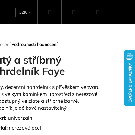
Hledat
Přihlášení
Nákupní
CZK
SELLERY
NAPIŠTE NÁM
DÁRKOVÉ POUKAZY
HO
košík
rné
ocení
Podrobnosti hodnocení
ení
tu
atý a stříbrný
hrdelník Faye
ček.
ý, decentní náhrdelník s přívěškem ve tvaru
 s velkým kamínkem uprostřed z nerezové
 dostupný ve zlaté a stříbrné barvě.
elník je délkově nastavitelný.
ost:
univerzální.
Následující
iál:
nerezová ocel