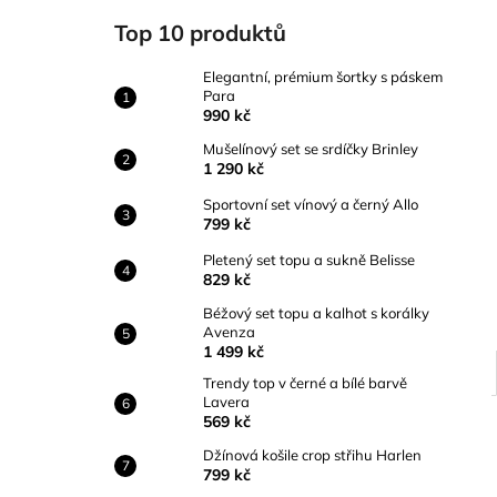
ELEGANTNÍ, PRÉMIUM ŠORTKY S
l
PÁSKEM PARA
Top 10 produktů
990 kč
Elegantní, prémium šortky s páskem
Para
990 kč
Mušelínový set se srdíčky Brinley
1 290 kč
Sportovní set vínový a černý Allo
799 kč
Pletený set topu a sukně Belisse
829 kč
Béžový set topu a kalhot s korálky
Avenza
1 499 kč
Trendy top v černé a bílé barvě
Lavera
569 kč
Džínová košile crop střihu Harlen
799 kč