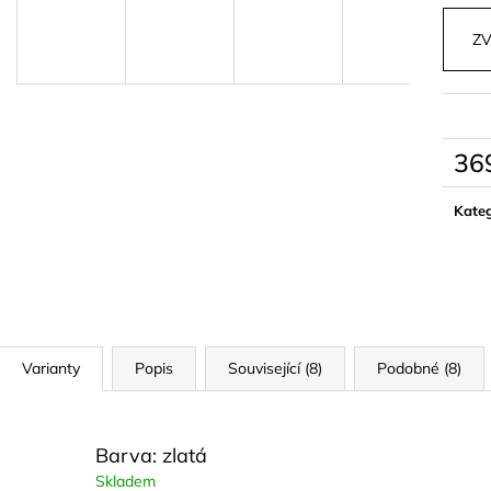
MUŠELÍNOVÝ SET SE SRDÍČKY
SPORTOVNÍ SE
BRINLEY
ALLO
ZV
1 290 kč
799 kč
36
Měrn
cena:
Kateg
Varianty
Popis
Související (8)
Podobné (8)
Barva: zlatá
Skladem