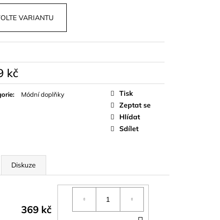
T VÍNOVÝ A ČERNÝ
OLTE VARIANTU
9 kč
á
Tisk
orie
:
Módní doplňky
Zeptat se
Hlídat
Sdílet
Diskuze
369 kč
DO