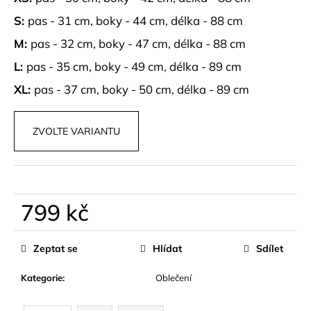
č
u
S:
pas - 31 cm, boky - 44 cm, délka - 88 cm
j
M:
pas - 32 cm, boky - 47 cm, délka - 88 cm
e
m
L:
pas - 35 cm, boky - 49 cm, délka - 89 cm
e
XL:
pas - 37 cm, boky - 50 cm, délka - 89 cm
MAXI
NADČASOVÉ
ZVOLTE VARIANTU
ŠATY
AVORÉ
799
kč
799 kč
Měrná
cena:
Zeptat se
Hlídat
Sdílet
Kategorie
:
Oblečení