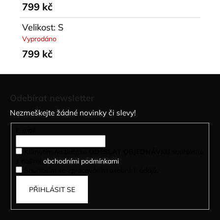
799 kč
Velikost: S
Vyprodáno
799 kč
Z
á
Odebírat newsletter
p
Nezmeškejte žádné novinky či slevy!
a
t
E-mail
í
Kliknutím na tlačítko
ODESLAT OBJEDNÁVKU
souhlasíte
s našimi
obchodními podmínkami
.
Souhlasím se zpracováním osobních údajů.
PŘIHLÁSIT SE