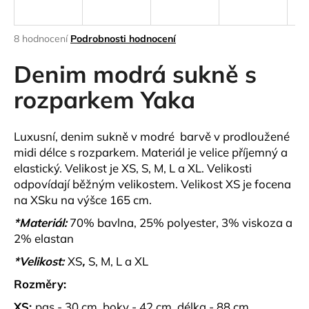
a
j
Průměrné
8 hodnocení
Podrobnosti hodnocení
í
hodnocení
produktu
Denim modrá sukně s
t
je
?
4,4
rozparkem Yaka
z
5
hvězdiček.
Luxusní, denim sukně v modré barvě v prodloužené
midi délce s rozparkem. Materiál je velice příjemný a
HLEDAT
elastický. Velikost je XS, S, M, L a XL. Velikosti
odpovídají běžným velikostem. Velikost XS je focena
na XSku na výšce 165 cm.
D
*Materiál:
70% bavlna, 25% polyester, 3% viskoza a
o
2% elastan
p
*Velikost:
XS
,
S, M, L a XL
o
r
Rozměry:
u
XS:
pas - 30 cm, boky - 42 cm, délka - 88 cm