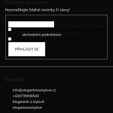
Odebírat newsletter
p
Nezmeškejte žádné novinky či slevy!
a
t
E-mail
í
Kliknutím na tlačítko
ODESLAT OBJEDNÁVKU
souhlasíte
s našimi
obchodními podmínkami
.
Souhlasím se zpracováním osobních údajů.
PŘIHLÁSIT SE
Kontakt
info
@
elegantneastylove.cz
+420735936543
Elegantně a stylově
elegantneastylove