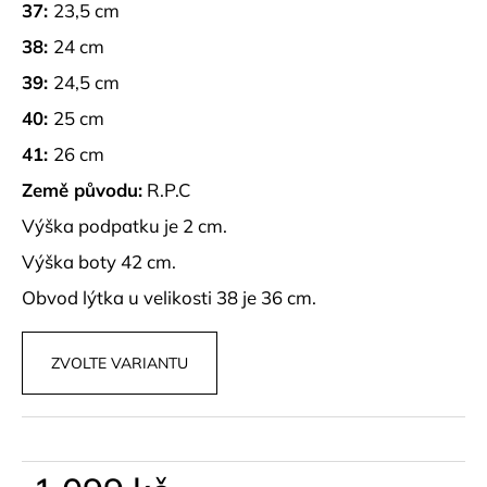
č
37:
23,5 cm
u
38:
24 cm
j
e
39:
24,5 cm
m
40:
25 cm
e
41:
26 cm
POHODLNÉ
Země původu:
R.P.C
KALHOTY
S
Výška podpatku je 2 cm.
ROZPARKY
Výška boty 42 cm.
WINSLET
499
Obvod lýtka u velikosti 38 je 36 cm.
kč
ZVOLTE VARIANTU