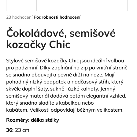
a
j
Průměrné
23 hodnocení
Podrobnosti hodnocení
í
hodnocení
produktu
Čokoládové, semišové
t
je
?
4,0
kozačky Chic
z
5
hvězdiček.
Stylové semišové kozačky Chic jsou ideální volbou
pro podzimní. Díky zapínání na zip po vnitřní straně
HLEDAT
se snadno obouvají a pevně drží na noze. Mají
pohodlný nízký podpatek a nadčasový střih, který
skvěle doplní šaty, sukně i úzké kalhoty. Jemný
semišový materiál dodává botám elegantní vzhled,
D
který snadno sladíte s kabelkou nebo
o
kabátem.
Velikosti odpovídají běžným velikostem.
p
o
Rozměry: délka stélky
r
36:
23 cm
u