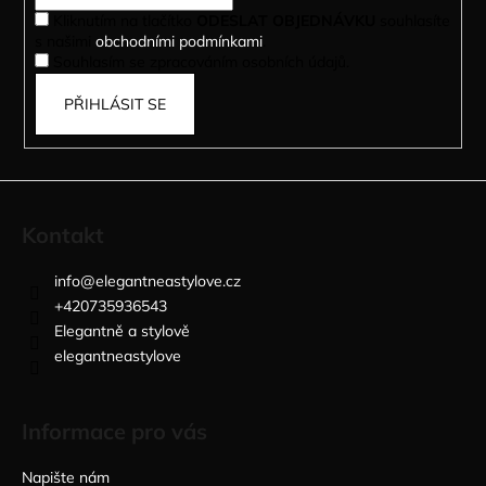
í
Kliknutím na tlačítko
ODESLAT OBJEDNÁVKU
souhlasíte
s našimi
obchodními podmínkami
.
Souhlasím se zpracováním osobních údajů.
PŘIHLÁSIT SE
Kontakt
info
@
elegantneastylove.cz
+420735936543
Elegantně a stylově
elegantneastylove
Informace pro vás
Napište nám