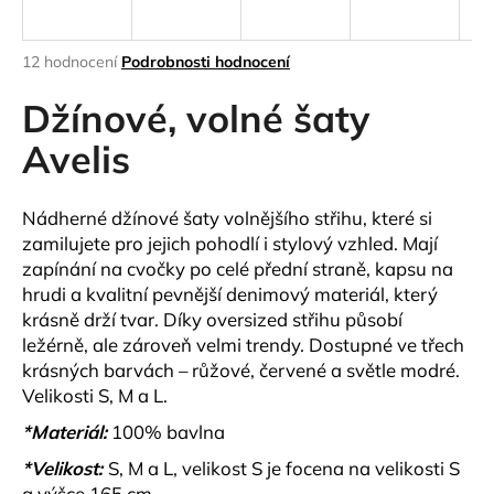
a
j
Průměrné
12 hodnocení
Podrobnosti hodnocení
í
hodnocení
produktu
Džínové, volné šaty
t
je
?
5,0
Avelis
z
5
hvězdiček.
Nádherné džínové šaty volnějšího střihu, které si
zamilujete pro jejich pohodlí i stylový vzhled. Mají
HLEDAT
zapínání na cvočky po celé přední straně, kapsu na
hrudi a kvalitní pevnější denimový materiál, který
krásně drží tvar. Díky oversized střihu působí
ležérně, ale zároveň velmi trendy. Dostupné ve třech
D
krásných barvách – růžové, červené a světle modré.
o
Velikosti S, M a L.
p
o
*Materiál:
100% bavlna
r
*Velikost:
S, M a L, velikost S je focena na velikosti S
u
a výšce 165 cm