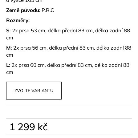
č
u
Země původu:
P.R.C
j
Rozměry:
e
m
S
: 2x prsa 53 cm, délka přední 83 cm, délka zadní 88
e
cm
M
: 2x prsa 56 cm, délka přední 83 cm, délka zadní 88
HNĚDÝ
cm
BIKER
SET
L
: 2x prsa 60 cm, délka přední 83 cm, délka zadní 88
FITNESS
cm
890
kč
ZVOLTE VARIANTU
1 299 kč
Měrná