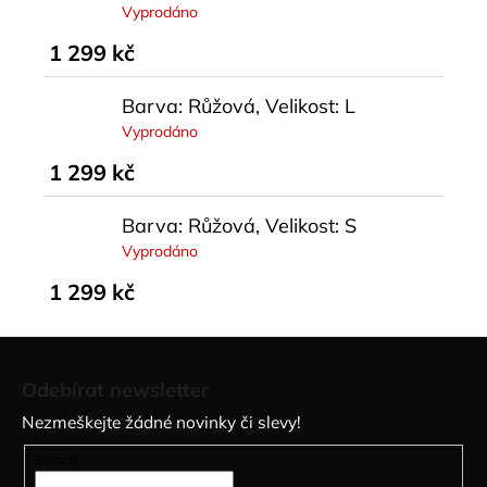
Vyprodáno
1 299 kč
Barva: Růžová, Velikost: L
Vyprodáno
1 299 kč
Barva: Růžová, Velikost: S
Vyprodáno
1 299 kč
Z
á
Odebírat newsletter
p
Nezmeškejte žádné novinky či slevy!
a
t
E-mail