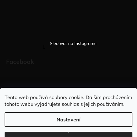
Sledovat na Instagramu
Facebook
Sleduj nás na INSTAGRAMU
Sleduj nás na FACEBOOKU
Tento web používá soubory cookie. Dalším procházením
tohoto webu vyjadřujete souhlas s jejich používáním.
INFORMACE PRO VÁS
Nastavení
Vytvořil Shoptet
Copyright 2026
Elegantně&stylově
. Všechna práva vyhrazena.