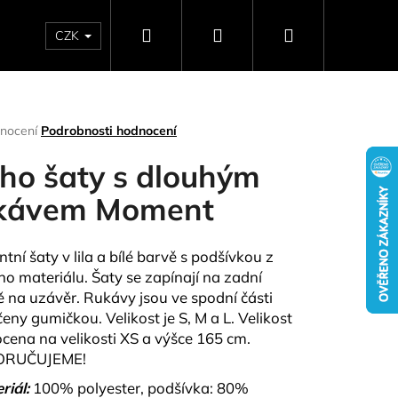
Hledat
Přihlášení
Nákupní
CZK
SELLERY
NAPIŠTE NÁM
DÁRKOVÉ POUKAZY
HO
košík
rné
nocení
Podrobnosti hodnocení
ení
tu
ho šaty s dlouhým
kávem Moment
ček.
tní šaty v lila a bílé barvě s podšívkou z
ho materiálu. Šaty se zapínají na zadní
ě na uzávěr. Rukávy jsou ve spodní části
eny gumičkou. Velikost je S, M a L. Velikost
focena na velikosti XS a výšce 165 cm.
Následující
ORUČUJEME!
riál:
100% polyester, podšívka: 80%