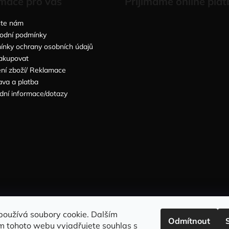
mace pro vás
Přijímáme online plat
šte nám
odní podmínky
nky ochrany osobních údajů
akupovat
ní zboží/ Reklamace
va a platba
dní informace/dotazy
Sleduj nás na INSTAGRAMU
Sleduj nás na FACEBOOKU
používá soubory cookie. Dalším
Odmítnout
m tohoto webu vyjadřujete souhlas s
INFORMACE PRO VÁS