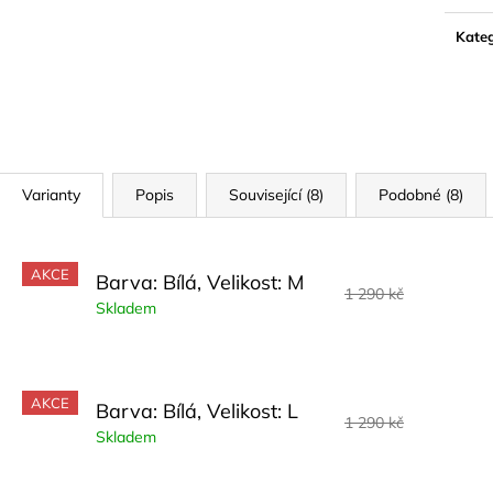
Měrn
cena:
Kateg
Varianty
Popis
Související (8)
Podobné (8)
AKCE
Barva: Bílá, Velikost: M
1 290 kč
Skladem
AKCE
Barva: Bílá, Velikost: L
1 290 kč
Skladem