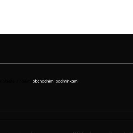
uhlasíte s našimi
obchodními podmínkami
.