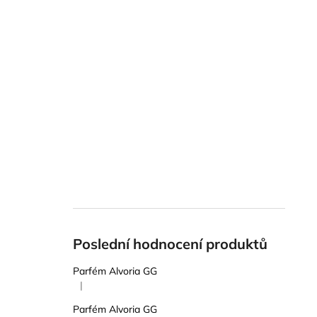
Poslední hodnocení produktů
Parfém Alvoria GG
|
Hodnocení produktu je 5 z 5 hvězdiček.
Parfém Alvoria GG