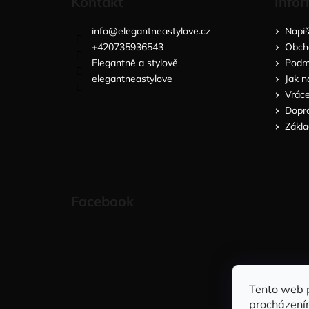
Kontakt
Infor
info
@
elegantneastylove.cz
Napi
+420735936543
Obch
Elegantně a stylově
Podmí
elegantneastylove
Jak n
Vráce
Dopra
Zákla
Facebook
Tento web 
procházení