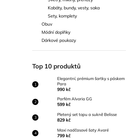
ELEGANTNÍ, PRÉMIUM ŠORTKY S
l
PÁSKEM PARA
Kabáty, bundy, vesty, saka
990 kč
Sety, komplety
Obuv
Módní doplňky
Dárkové poukazy
Top 10 produktů
Elegantní, prémium šortky s páskem
Para
990 kč
Parfém Alvoria GG
599 kč
Pletený set topu a sukně Belisse
829 kč
Maxi nadčasové šaty Avoré
799 kč