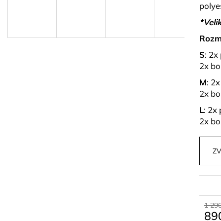
PARFÉM ALVORIA GG
PLETENÝ SET T
polye
599 kč
829 kč
*Velik
Rozm
S
: 2x
2x bo
M
: 2
2x bo
L
: 2x
2x bo
ZV
1 290
89