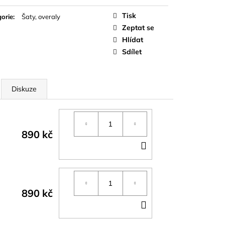
á
Tisk
orie
:
Šaty, overaly
Zeptat se
Hlídat
Sdílet
Diskuze
890 kč
DO
KOŠÍKU
890 kč
DO
KOŠÍKU