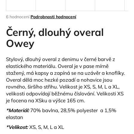
a
j
Průměrné
6 hodnocení
Podrobnosti hodnocení
í
hodnocení
produktu
Černý, dlouhý overal
t
je
?
4,8
Owey
z
5
hvězdiček.
Stylový, dlouhý overal z denimu v černé barvě z
elastického materiálu. Overal je v pase mírně
HLEDAT
stažený, má kapsy a zapíná se na uzávěr a knoflíky.
Overal dělá moc hezké pozadí a nohavice jsou
rovného, širšího střihu. Velikost je XS, S, M, L a XL,
velikosti odpovídají běžnému číslování. Velikosti XS
D
je focena na XSku a výšce 165 cm.
o
p
*Materiál:
70% bavlna, 28,5% polyester a 1,5%
o
elastan
r
*Velikost:
XS, S, M, L a XL
u