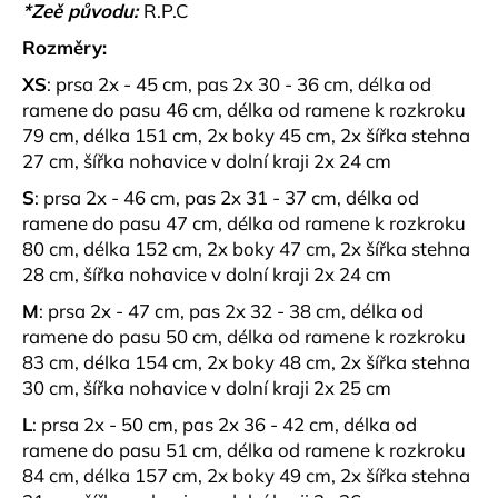
č
*Zeě původu:
R.P.C
u
Rozměry:
j
e
XS
:
prsa 2x - 45 cm, pas 2x 30 - 36 cm, délka od
m
ramene do pasu 46 cm, délka od ramene k rozkroku
e
79 cm, délka 151 cm, 2x boky 45 cm, 2x šířka stehna
27 cm, šířka nohavice v dolní kraji 2x 24 cm
SATÉNOVÉ
S
:
prsa 2x - 46 cm, pas 2x 31 - 37 cm, délka od
HARÉMOVÉ
ramene do pasu 47 cm, délka od ramene k rozkroku
KALHOTY
80 cm, délka 152 cm, 2x boky 47 cm, 2x šířka stehna
YSOLA
28 cm, šířka nohavice v dolní kraji 2x 24 cm
799
kč
M
:
prsa 2x - 47 cm, pas 2x 32 - 38 cm, délka od
ramene do pasu 50 cm, délka od ramene k rozkroku
83 cm, délka 154 cm, 2x boky 48 cm, 2x šířka stehna
30 cm, šířka nohavice v dolní kraji 2x 25 cm
L
:
prsa 2x - 50 cm, pas 2x 36 - 42 cm, délka od
ramene do pasu 51 cm, délka od ramene k rozkroku
84 cm, délka 157 cm, 2x boky 49 cm, 2x šířka stehna