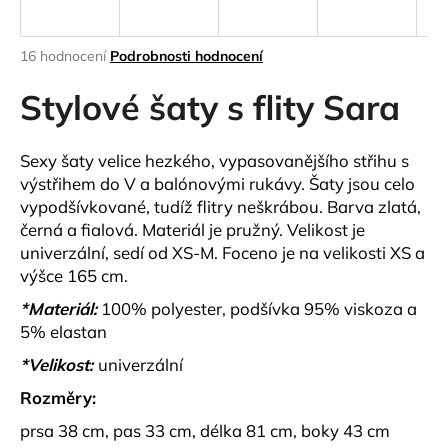
a
j
Průměrné
16 hodnocení
Podrobnosti hodnocení
í
hodnocení
produktu
Stylové šaty s flity Sara
t
je
?
3,8
z
Sexy šaty velice hezkého, vypasovanějšího střihu s
5
výstřihem do V a balónovými rukávy. Šaty jsou celo
hvězdiček.
vypodšívkované, tudíž flitry neškrábou. Barva zlatá,
černá a fialová. Materiál je pružný. Velikost je
HLEDAT
univerzální, sedí od XS-M. Foceno je na velikosti XS a
výšce 165 cm.
*Materiál:
100% polyester, podšívka 95% viskoza a
D
5% elastan
o
p
*Velikost:
univerzální
o
Rozměry:
r
u
prsa 38 cm, pas 33 cm, délka 81 cm, boky 43 cm