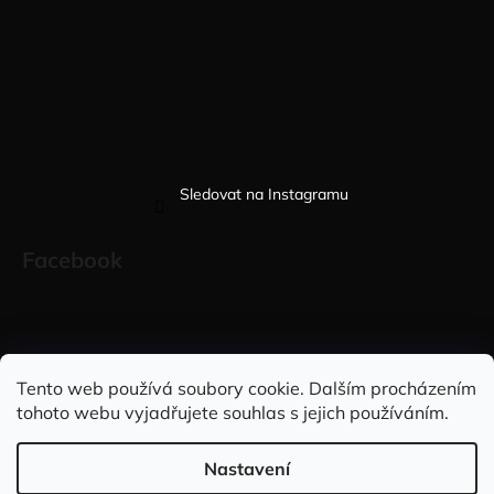
Sledovat na Instagramu
Facebook
Sleduj nás na INSTAGRAMU
Sleduj nás na FACEBOOKU
Tento web používá soubory cookie. Dalším procházením
tohoto webu vyjadřujete souhlas s jejich používáním.
INFORMACE PRO VÁS
Nastavení
Vytvořil Shoptet