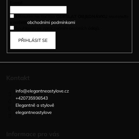
t
E-mail
í
Kliknutím na tlačítko
ODESLAT OBJEDNÁVKU
souhlasíte
s našimi
obchodními podmínkami
.
Souhlasím se zpracováním osobních údajů.
PŘIHLÁSIT SE
Kontakt
info
@
elegantneastylove.cz
+420735936543
Elegantně a stylově
elegantneastylove
Informace pro vás