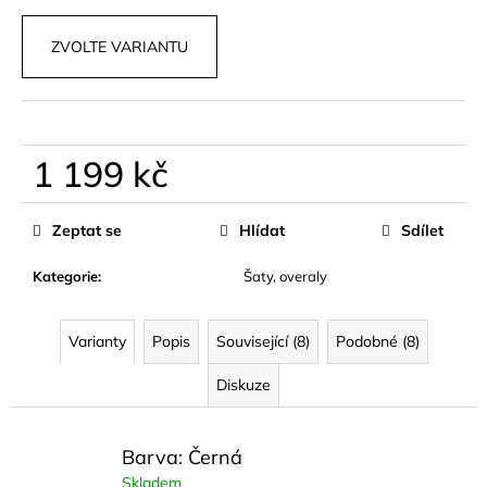
č
u
ZVOLTE VARIANTU
j
e
m
e
1 199 kč
DLOUHÉ
Měrná
ŠATY
cena:
SE
Zeptat se
Hlídat
Sdílet
SPONOU
SOLLEA
Kategorie
:
Šaty, overaly
1
290
kč
Varianty
Popis
Související (8)
Podobné (8)
Diskuze
Barva: Černá
Skladem