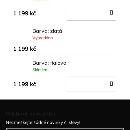
DO
1 199 kč
KOŠÍ
Barva: zlatá
Vyprodáno
1 199 kč
Barva: fialová
Skladem
DO
1 199 kč
KOŠÍ
Z
á
Odebírat newsletter
p
Nezmeškejte žádné novinky či slevy!
a