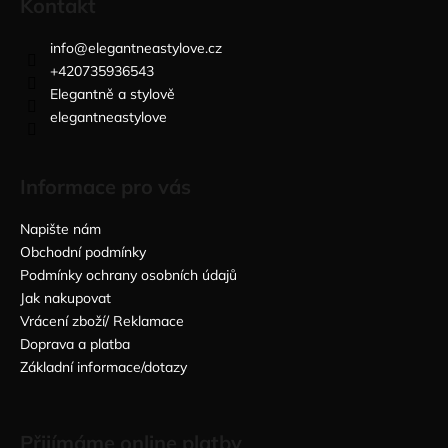
Kontakt
info
@
elegantneastylove.cz
+420735936543
Elegantně a stylově
elegantneastylove
Informace pro vás
Napište nám
Obchodní podmínky
Podmínky ochrany osobních údajů
Jak nakupovat
Vrácení zboží/ Reklamace
Doprava a platba
Základní informace/dotazy
Přijímáme online platby