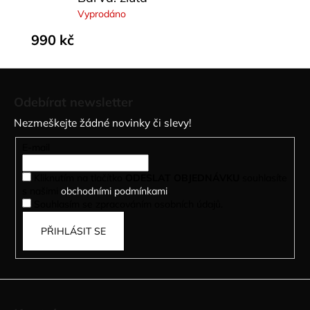
Vyprodáno
990 kč
Z
á
Odebírat newsletter
p
Nezmeškejte žádné novinky či slevy!
a
t
E-mail
í
Kliknutím na tlačítko
ODESLAT OBJEDNÁVKU
souhlasíte
s našimi
obchodními podmínkami
.
Souhlasím se zpracováním osobních údajů.
PŘIHLÁSIT SE