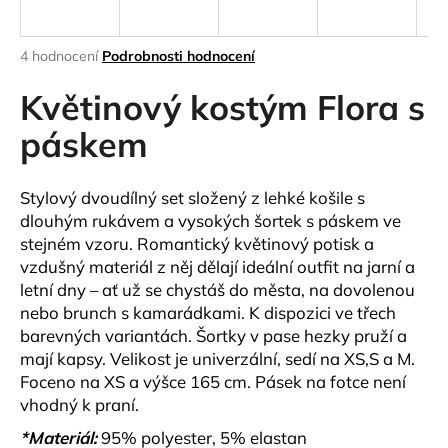
a
j
Průměrné
4 hodnocení
Podrobnosti hodnocení
í
hodnocení
produktu
Květinový kostým Flora s
t
je
?
5,0
páskem
z
5
hvězdiček.
Stylový dvoudílný set složený z lehké košile s
dlouhým rukávem a vysokých šortek s páskem ve
HLEDAT
stejném vzoru. Romantický květinový potisk a
vzdušný materiál z něj dělají ideální outfit na jarní a
letní dny – ať už se chystáš do města, na dovolenou
nebo brunch s kamarádkami. K dispozici ve třech
D
barevných variantách. Šortky v pase hezky pruží a
o
mají kapsy.
Velikost je univerzální, sedí na XS,S a M.
p
Foceno na XS a výšce 165 cm. Pásek na fotce není
o
vhodný k praní.
r
u
*Materiál:
95% polyester, 5% elastan