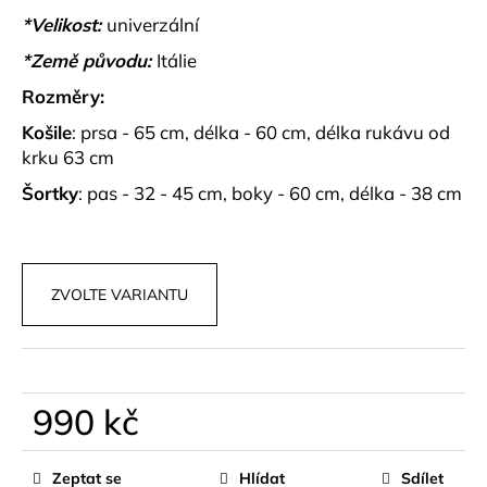
č
*Velikost:
univerzální
u
j
*Země původu:
Itálie
e
Rozměry:
m
e
Košile
: prsa - 65 cm, délka - 60 cm, délka rukávu od
krku 63 cm
SUKNĚ
Šortky
: pas - 32 - 45 cm, boky - 60 cm, délka - 38 cm
SE
SKLADY
ELISSE
469
kč
ZVOLTE VARIANTU
990 kč
Měrná
cena:
Zeptat se
Hlídat
Sdílet