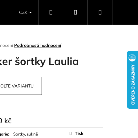
Hledat
Přihlášení
Nákupní
CZK
SELLERY
NAPIŠTE NÁM
DÁRKOVÉ POUKAZY
HO
košík
rné
nocení
Podrobnosti hodnocení
ení
tu
ker šortky Laulia
OLTE VARIANTU
ček.
9 kč
Následující
á
Tisk
orie
:
Šortky, sukně