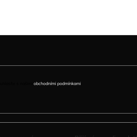
uhlasíte s našimi
obchodními podmínkami
.