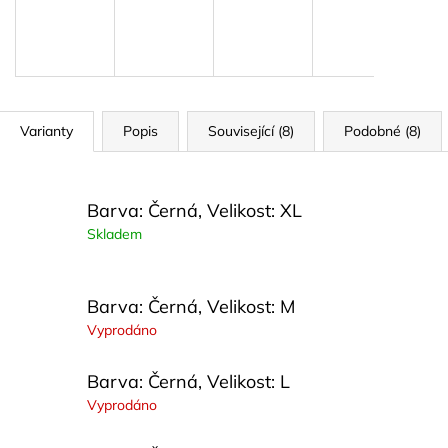
PARFÉM ALVORIA GG
PLETENÝ SET T
599 kč
829 kč
Varianty
Popis
Související (8)
Podobné (8)
Barva: Černá, Velikost: XL
Skladem
Barva: Černá, Velikost: M
Vyprodáno
Barva: Černá, Velikost: L
Vyprodáno