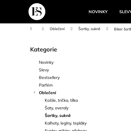
K
Přejít
na
o
NOVINKY
SLEV
obsah
Zpět
Zpět
š
do
do
í
Domů
Oblečení
Šortky, sukně
Biker šort
k
obchodu
obchodu
P
o
Kategorie
Přeskočit
s
kategorie
t
Novinky
r
Slevy
a
Bestsellery
n
Parfém
n
Oblečení
í
Košile, trička, tílka
p
Šaty, overaly
a
Šortky, sukně
n
Kalhoty, legíny, tepláky
e
Svetry, mikiny, přehozy