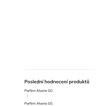
Poslední hodnocení produktů
Parfém Alvoria GG
|
Hodnocení produktu je 5 z 5 hvězdiček.
Parfém Alvoria GG