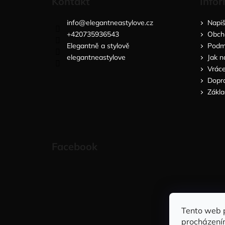
Kontakt
Infor
info
@
elegantneastylove.cz
Napi
+420735936543
Obch
Elegantně a stylově
Podmí
elegantneastylove
Jak n
Vráce
Dopra
Zákla
Facebook
Tento web 
procházení