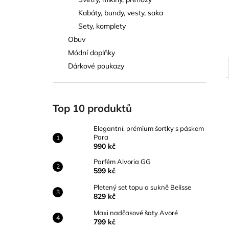
ELEGANTNÍ, PRÉMIUM ŠORTKY S
l
PÁSKEM PARA
Kabáty, bundy, vesty, saka
990 kč
Sety, komplety
Obuv
Módní doplňky
Dárkové poukazy
Top 10 produktů
Elegantní, prémium šortky s páskem
Para
990 kč
Parfém Alvoria GG
599 kč
Pletený set topu a sukně Belisse
829 kč
Maxi nadčasové šaty Avoré
799 kč