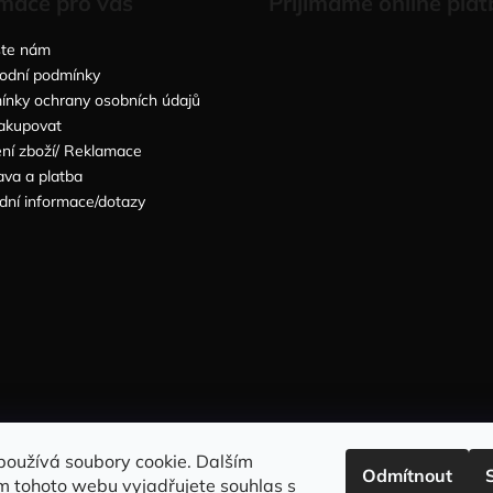
mace pro vás
Přijímáme online plat
šte nám
odní podmínky
nky ochrany osobních údajů
akupovat
ní zboží/ Reklamace
va a platba
dní informace/dotazy
Sleduj nás na INSTAGRAMU
Sleduj nás na FACEBOOKU
používá soubory cookie. Dalším
Odmítnout
m tohoto webu vyjadřujete souhlas s
INFORMACE PRO VÁS