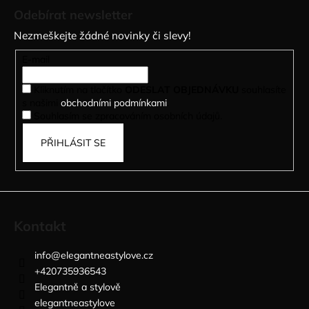
á
Odebírat newsletter
p
Nezmeškejte žádné novinky či slevy!
a
t
E-mail
í
Kliknutím na tlačítko
ODESLAT OBJEDNÁVKU
souhlasíte
s našimi
obchodními podmínkami
.
Souhlasím se zpracováním osobních údajů.
PŘIHLÁSIT SE
Kontakt
info
@
elegantneastylove.cz
+420735936543
Elegantně a stylově
elegantneastylove