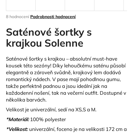
a
j
Průměrné
8 hodnocení
Podrobnosti hodnocení
í
hodnocení
produktu
Saténové šortky s
t
je
?
4,8
krajkou Solenne
z
5
hvězdiček.
Saténové šortky s krajkou – absolutní must-have
kousek této sezóny! Díky lehoučkému saténu působí
HLEDAT
elegantně a zároveň svůdně, krajkový lem dodává
romantický nádech. V pase mají pohodlnou gumu,
takže perfektně padnou a jsou ideální jak na
každodenní nošení, tak na večerní outfit. Dostupné v
D
několika barvách.
o
p
Velikost je univerzální, sedí na XS,S a M.
o
*Materiál:
100% polyester
r
u
*Velikost:
univerzální, foceno je na velikosti 172 cm a