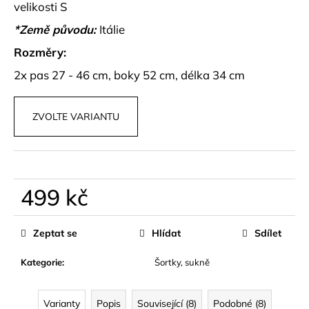
č
velikosti S
u
*Země původu:
Itálie
j
e
Rozměry:
m
2x pas 27 - 46 cm, boky 52 cm, délka 34 cm
e
ZVOLTE VARIANTU
ELASTICKÉ,
STAHUJÍCÍ
BODY
EDEN
449
kč
499 kč
Měrná
cena:
Zeptat se
Hlídat
Sdílet
Kategorie
:
Šortky, sukně
Varianty
Popis
Související (8)
Podobné (8)