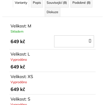
č
Varianty
Popis
Související (8)
Podobné (8)
u
j
Diskuze
e
m
Velikost: M
e
Skladem
DO
SATÉNOVÉ
649 kč
HARÉMOVÉ
KOŠÍ
KALHOTY
YSOLA
Velikost: L
799
Vyprodáno
kč
649 kč
Velikost: XS
Vyprodáno
649 kč
Velikost: S
Vyprodáno