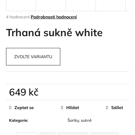
a
j
Průměrné
4 hodnocení
Podrobnosti hodnocení
í
hodnocení
produktu
Trhaná sukně white
t
je
?
4,0
z
5
ZVOLTE VARIANTU
hvězdiček.
HLEDAT
649 kč
D
Měrná
o
cena:
Zeptat se
Hlídat
Sdílet
p
o
Kategorie
:
Šortky, sukně
r
u