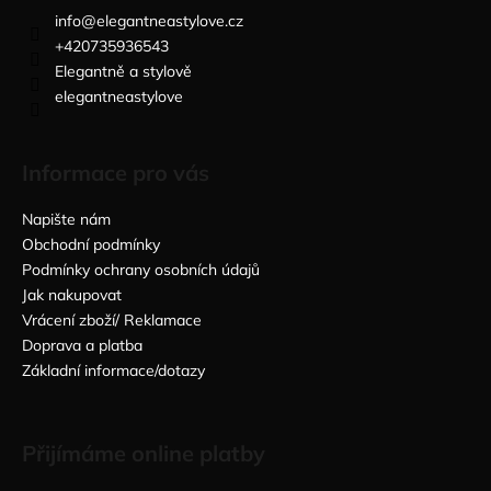
info
@
elegantneastylove.cz
+420735936543
Elegantně a stylově
elegantneastylove
Informace pro vás
Napište nám
Obchodní podmínky
Podmínky ochrany osobních údajů
Jak nakupovat
Vrácení zboží/ Reklamace
Doprava a platba
Základní informace/dotazy
Přijímáme online platby