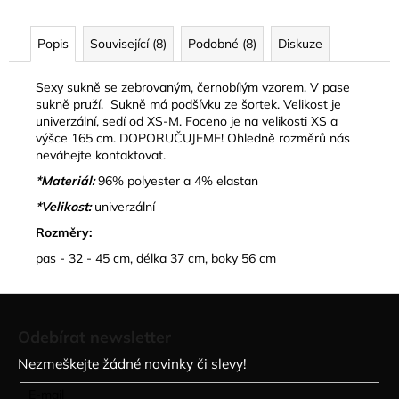
č
u
j
Popis
Související (8)
Podobné (8)
Diskuze
e
m
Sexy sukně se zebrovaným, černobílým vzorem. V pase
e
sukně pruží. Sukně má podšívku ze šortek. Velikost je
univerzální, sedí od XS-M. Foceno je na velikosti XS a
výšce 165 cm. DOPORUČUJEME! Ohledně rozměrů nás
PLETENÝ
neváhejte kontaktovat.
SET
*Materiál:
96% polyester a 4% elastan
TOPU
A
*Velikost:
univerzální
SUKNĚ
BELISSE
Rozměry:
829
pas - 32 - 45 cm, délka 37 cm, boky 56 cm
kč
Z
á
Odebírat newsletter
p
Nezmeškejte žádné novinky či slevy!
a
t
E-mail