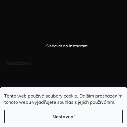
Sledovat na Instagramu
Facebook
Sleduj nás na INSTAGRAMU
Sleduj nás na FACEBOOKU
Tento web používá soubory cookie. Dalším procházením
tohoto webu vyjadřujete souhlas s jejich používáním.
INFORMACE PRO VÁS
Nastavení
Vytvořil Shoptet