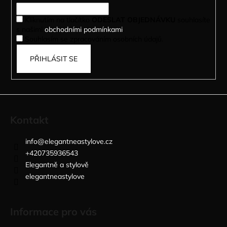
í
Kliknutím na tlačítko
ODESLAT OBJEDNÁVKU
souhlasíte
s našimi
obchodními podmínkami
.
Souhlasím se zpracováním osobních údajů.
PŘIHLÁSIT SE
Kontakt
info
@
elegantneastylove.cz
+420735936543
Elegantně a stylově
elegantneastylove
Informace pro vás