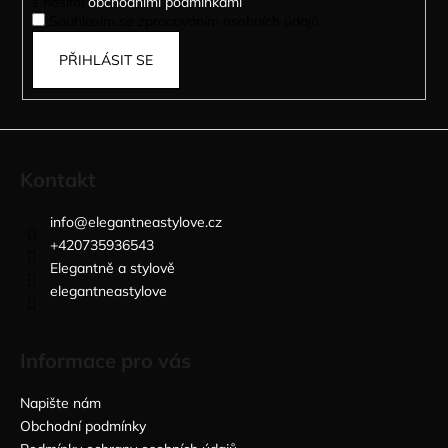
s našimi
obchodními podmínkami
.
Souhlasím se zpracováním osobních údajů.
PŘIHLÁSIT SE
Kontakt
info
@
elegantneastylove.cz
+420735936543
Elegantně a stylově
elegantneastylove
Informace pro vás
Napište nám
Obchodní podmínky