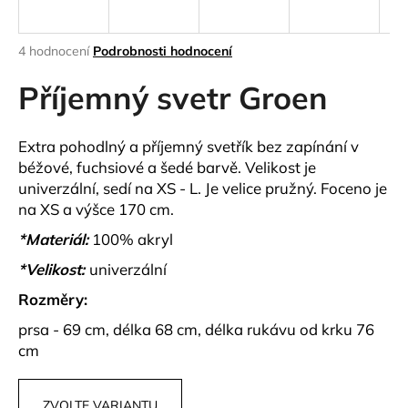
a
j
Průměrné
4 hodnocení
Podrobnosti hodnocení
í
hodnocení
produktu
Příjemný svetr Groen
t
je
?
4,8
z
Extra pohodlný a příjemný svetřík bez zapínání v
5
béžové, fuchsiové a šedé barvě. Velikost je
hvězdiček.
univerzální, sedí na XS - L. Je velice pružný. Foceno je
na XS a výšce 170 cm.
HLEDAT
*Materiál:
100% akryl
*Velikost:
univerzální
D
Rozměry:
o
prsa - 69 cm, délka 68 cm, délka rukávu od krku 76
p
o
cm
r
u
ZVOLTE VARIANTU