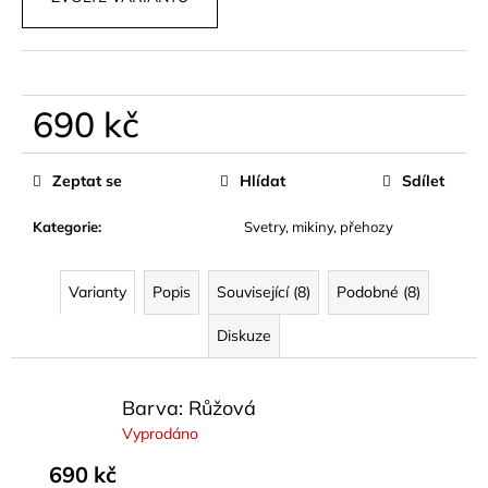
č
u
j
e
m
690 kč
e
Měrná
cena:
Zeptat se
Hlídat
Sdílet
ELEGANTNÍ,
PRÉMIUM
ŠORTKY
Kategorie
:
Svetry, mikiny, přehozy
S
PÁSKEM
PARA
Varianty
Popis
Související (8)
Podobné (8)
990
kč
Diskuze
Barva: Růžová
Vyprodáno
690 kč