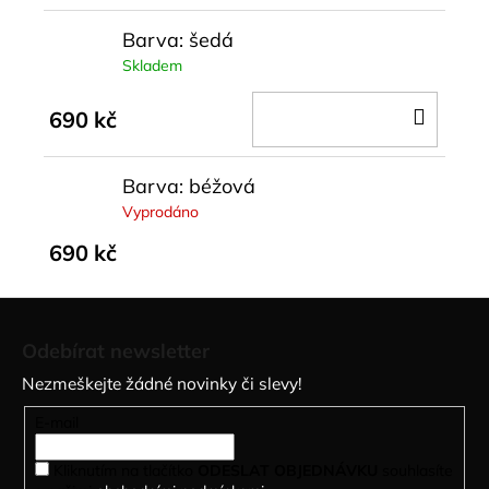
Barva: šedá
Skladem
DO
690 kč
KOŠÍ
Barva: béžová
Vyprodáno
690 kč
Z
á
Odebírat newsletter
p
Nezmeškejte žádné novinky či slevy!
a
t
E-mail
í
Kliknutím na tlačítko
ODESLAT OBJEDNÁVKU
souhlasíte