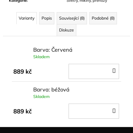
Kategorie
:
Svetry, mikiny, přehozy
Varianty
Popis
Související (8)
Podobné (8)
Diskuze
Barva: Červená
Skladem
DO
889 kč
KOŠÍ
Barva: béžová
Skladem
DO
889 kč
KOŠÍ
Z