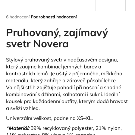
a
j
Průměrné
6 hodnocení
Podrobnosti hodnocení
í
hodnocení
produktu
Pruhovaný, zajímavý
t
je
?
4,7
svetr Novera
z
5
hvězdiček.
Stylový pruhovaný svetr v nadčasovém designu,
který zaujme kombinací jemných barev a
HLEDAT
kontrastních lemů. Je ušitý z příjemného, měkkého
materiálu, který zahřeje a zároveň působí lehce.
Volnější střih zajišťuje pohodlí při nošení a snadné
kombinování s džínami, kalhotami i sukní. Ideální
D
kousek pro každodenní outfity, kterým dodá hravost
o
a svěží vzhled.
p
o
Univerzální velikost, padne na
XS–XL
.
r
*Materiál:
59% recyklovaný polyester, 21% nylon,
u
11% polyester, 8% vlna a 1% spandex