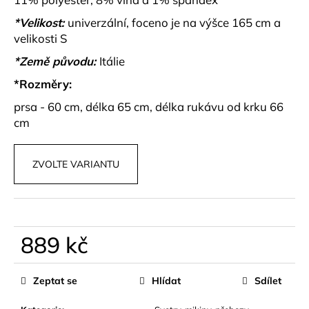
č
u
*Velikost:
univerzální, foceno je na výšce 165 cm a
j
velikosti S
e
*Země původu:
Itálie
m
e
*Rozměry:
prsa - 60 cm, délka 65 cm, délka rukávu od krku 66
PRUHOVANÉ
cm
BERMUDY
S
PÁSKEM
ZVOLTE VARIANTU
ZARELLE
449
kč
889 kč
Měrná
cena:
Zeptat se
Hlídat
Sdílet