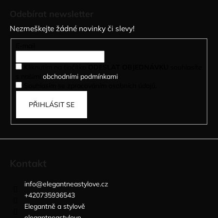
á
Odebírat newsletter
p
Nezmeškejte žádné novinky či slevy!
a
t
E-mail
í
Kliknutím na tlačítko
ODESLAT OBJEDNÁVKU
souhlasíte
s našimi
obchodními podmínkami
.
Souhlasím se zpracováním osobních údajů.
PŘIHLÁSIT SE
Kontakt
info
@
elegantneastylove.cz
+420735936543
Elegantně a stylově
elegantneastylove