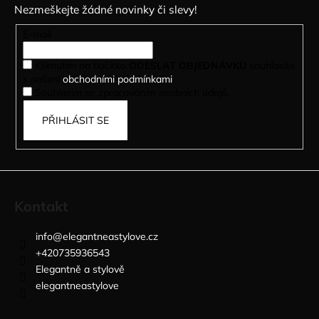
Nezmeškejte žádné novinky či slevy!
a
t
E-mail
í
Kliknutím na tlačítko
ODESLAT OBJEDNÁVKU
souhlasíte
s našimi
obchodními podmínkami
.
Souhlasím se zpracováním osobních údajů.
PŘIHLÁSIT SE
Kontakt
info
@
elegantneastylove.cz
+420735936543
Elegantně a stylově
elegantneastylove