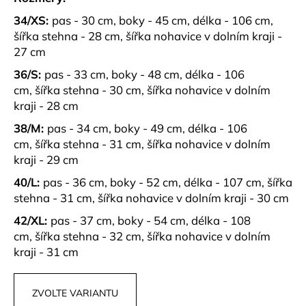
č
u
34/XS:
pas - 30 cm, boky - 45 cm, délka - 106 cm,
j
šířka stehna - 28 cm, šířka nohavice v dolním kraji -
e
27 cm
m
36/S:
pas - 33 cm, boky - 48 cm, délka - 106
e
cm, šířka stehna - 30 cm, šířka nohavice v dolním
kraji - 28 cm
MUŠELÍNOVÝ
38/M:
pas - 34 cm, boky - 49 cm, délka - 106
KOMPLET
ŠORTEK
cm, šířka stehna - 31 cm, šířka nohavice v dolním
A
kraji - 29 cm
KOŠILE
SUMMER
40/L:
pas - 36 cm, boky - 52 cm, délka - 107 cm, šířka
LOVE
stehna - 31 cm, šířka nohavice v dolním kraji - 30 cm
1
099
42/XL:
pas - 37 cm, boky - 54 cm, délka - 108
kč
cm, šířka stehna - 32 cm, šířka nohavice v dolním
kraji - 31 cm
ZVOLTE VARIANTU