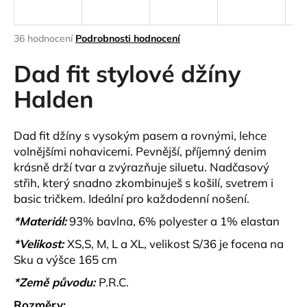
a
j
Průměrné
36 hodnocení
Podrobnosti hodnocení
í
hodnocení
produktu
Dad fit stylové džíny
t
je
?
4,6
Halden
z
5
hvězdiček.
Dad fit džíny s vysokým pasem
a rovnými, lehce
volnějšími nohavicemi. Pevnější, příjemný denim
HLEDAT
krásně drží tvar a zvýrazňuje siluetu. Nadčasový
střih, který snadno zkombinuješ s košilí, svetrem i
basic tričkem. Ideální pro každodenní nošení.
D
*Materiál:
93% bavlna, 6% polyester a 1% elastan
o
*Velikost:
XS,S, M, L a XL, velikost S/36 je focena na
p
Sku a výšce 165 cm
o
r
*Země původu:
P.R.C.
u
Rozměry: