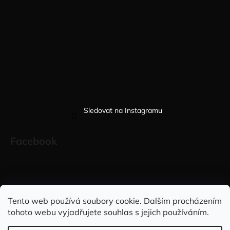
Sledovat na Instagramu
Facebook
Sleduj nás na INSTAGRAMU
Sleduj nás na FACEBOOKU
Tento web používá soubory cookie. Dalším procházením
tohoto webu vyjadřujete souhlas s jejich používáním.
INFORMACE PRO VÁS