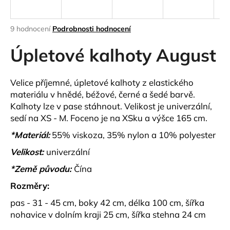
a
j
Průměrné
9 hodnocení
Podrobnosti hodnocení
í
hodnocení
produktu
Úpletové kalhoty August
t
je
?
4,3
z
Velice příjemné, úpletové kalhoty z elastického
5
materiálu v hnědé, béžové, černé a šedé barvě.
hvězdiček.
Kalhoty lze v pase stáhnout. Velikost je univerzální,
sedí na XS - M. Foceno je na XSku a výšce 165 cm.
HLEDAT
*Materiál:
55% viskoza, 35% nylon a 10% polyester
Velikost:
univerzální
D
*Země původu:
Čína
o
Rozměry:
p
o
pas - 31 - 45 cm, boky 42 cm, délka 100 cm, šířka
r
nohavice v dolním kraji 25 cm, šířka stehna 24 cm
u