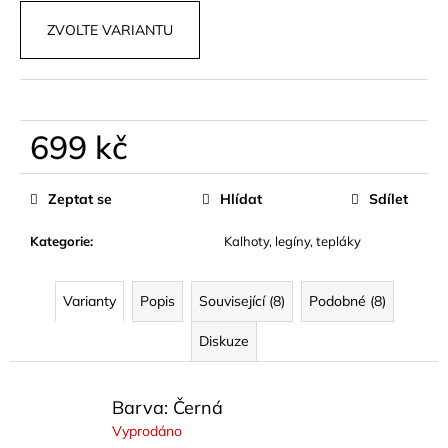
č
u
ZVOLTE VARIANTU
j
e
m
e
699 kč
Měrná
TRENDY
TOP
cena:
Zeptat se
Hlídat
Sdílet
V
ČERNÉ
A
Kategorie
:
Kalhoty, legíny, tepláky
BÍLÉ
BARVĚ
LAVERA
Varianty
Popis
Související (8)
Podobné (8)
569
kč
Diskuze
Barva: Černá
Vyprodáno