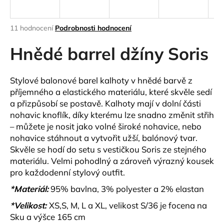
a
j
Průměrné
11 hodnocení
Podrobnosti hodnocení
í
hodnocení
produktu
Hnědé barrel džíny Soris
t
je
?
4,5
z
Stylové balonové barel kalhoty v hnědé barvě z
5
příjemného a elastického materiálu, které skvěle sedí
hvězdiček.
a přizpůsobí se postavě. Kalhoty mají v dolní části
nohavic knoflík, díky kterému lze snadno změnit střih
HLEDAT
– můžete je nosit jako volné široké nohavice, nebo
nohavice stáhnout a vytvořit užší, balónový tvar.
Skvěle se hodí do setu s vestičkou Soris ze stejného
D
materiálu. Velmi pohodlný a zároveň výrazný kousek
o
pro každodenní stylový outfit.
p
*Materiál:
95% bavlna, 3% polyester a 2% elastan
o
r
*Velikost:
XS,S, M, L a XL, velikost S/36 je focena na
u
Sku a výšce 165 cm