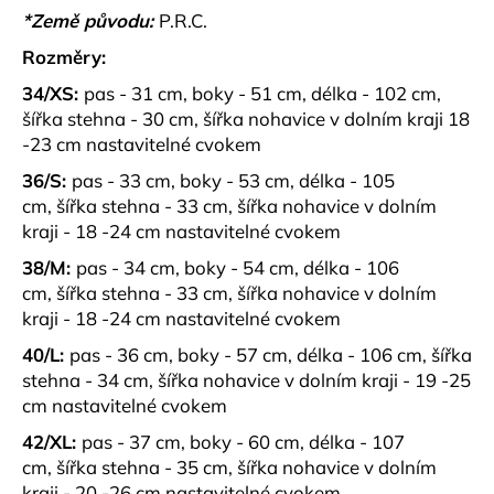
č
*Země původu:
P.R.C.
u
j
Rozměry:
e
34/XS:
pas - 31 cm, boky - 51 cm, délka - 102 cm,
m
šířka stehna - 30 cm, šířka nohavice v dolním kraji 18
e
-23 cm nastavitelné cvokem
36/S:
pas - 33 cm, boky - 53 cm, délka - 105
ELEGANTNÍ,
cm, šířka stehna - 33 cm, šířka nohavice v dolním
PRÉMIUM
ŠORTKY
kraji - 18 -24 cm nastavitelné cvokem
S
PÁSKEM
38/M:
pas - 34 cm, boky - 54 cm, délka - 106
PARA
cm, šířka stehna - 33 cm, šířka nohavice v dolním
990
kraji - 18 -24 cm nastavitelné cvokem
kč
40/L:
pas - 36 cm, boky - 57 cm, délka - 106 cm, šířka
stehna - 34 cm, šířka nohavice v dolním kraji - 19 -25
cm nastavitelné cvokem
42/XL:
pas - 37 cm, boky - 60 cm, délka - 107
cm, šířka stehna - 35 cm, šířka nohavice v dolním
kraji - 20 -26 cm nastavitelné cvokem