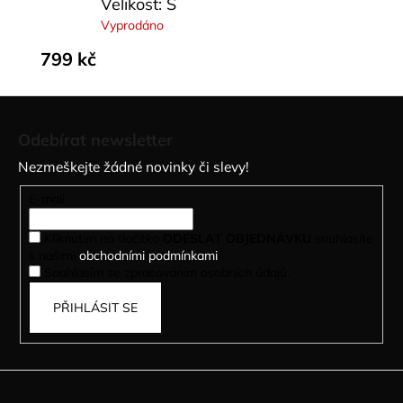
Velikost: S
Vyprodáno
799 kč
Z
á
Odebírat newsletter
p
Nezmeškejte žádné novinky či slevy!
a
t
E-mail
í
Kliknutím na tlačítko
ODESLAT OBJEDNÁVKU
souhlasíte
s našimi
obchodními podmínkami
.
Souhlasím se zpracováním osobních údajů.
PŘIHLÁSIT SE