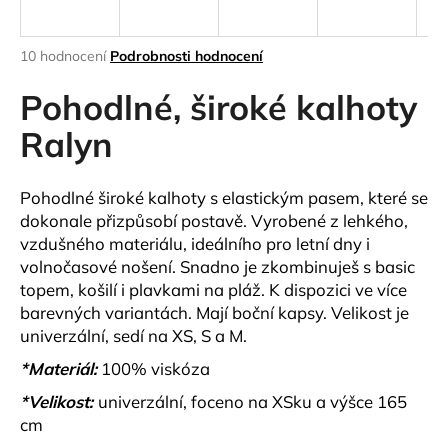
a
j
Průměrné
10 hodnocení
Podrobnosti hodnocení
í
hodnocení
produktu
Pohodlné, široké kalhoty
t
je
?
4,1
Ralyn
z
5
hvězdiček.
Pohodlné
široké kalhoty s elastickým pasem
, které se
dokonale přizpůsobí postavě. Vyrobené z lehkého,
HLEDAT
vzdušného materiálu, ideálního pro letní dny i
volnočasové nošení. Snadno je zkombinuješ s basic
topem, košilí i plavkami na pláž. K dispozici ve více
barevných variantách. Mají boční kapsy.
Velikost je
D
univerzální, sedí na XS, S a M.
o
p
*Materiál:
100% viskóza
o
*Velikost:
univerzální, foceno na XSku a výšce 165
r
cm
u