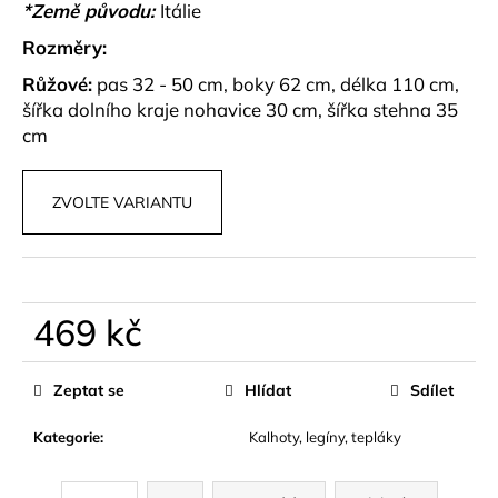
č
*Země původu:
Itálie
u
Rozměry:
j
e
Růžové:
pas 32 - 50 cm, boky 62 cm, délka 110 cm,
m
šířka dolního kraje nohavice 30 cm, šířka stehna 35
e
cm
SPORTOVNÍ
ZVOLTE VARIANTU
SET
VÍNOVÝ
A
ČERNÝ
ALLO
799
469 kč
kč
Měrná
cena:
Zeptat se
Hlídat
Sdílet
Kategorie
:
Kalhoty, legíny, tepláky