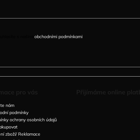
uhlasíte s našimi
obchodními podmínkami
.
mace pro vás
Přijímáme online plat
šte nám
odní podmínky
nky ochrany osobních údajů
akupovat
ní zboží/ Reklamace