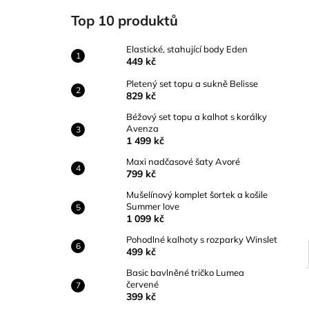
ELASTICKÉ, STAHUJÍCÍ BODY EDEN
l
Top 10 produktů
449 kč
Elastické, stahující body Eden
449 kč
Pletený set topu a sukně Belisse
829 kč
Béžový set topu a kalhot s korálky
Avenza
1 499 kč
Maxi nadčasové šaty Avoré
799 kč
Mušelínový komplet šortek a košile
Summer love
1 099 kč
Pohodlné kalhoty s rozparky Winslet
499 kč
Basic bavlněné tričko Lumea
červené
399 kč