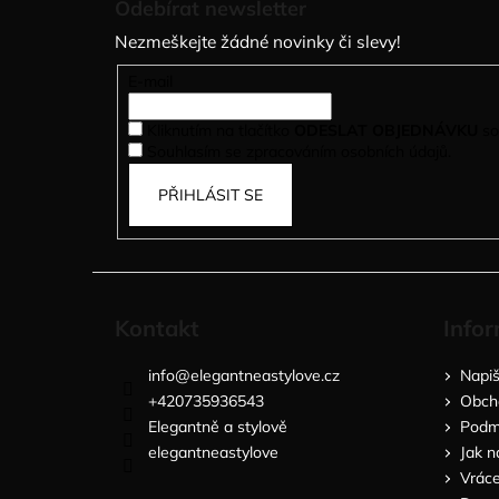
Odebírat newsletter
p
Nezmeškejte žádné novinky či slevy!
a
t
E-mail
í
Kliknutím na tlačítko
ODESLAT OBJEDNÁVKU
so
Souhlasím se zpracováním osobních údajů.
PŘIHLÁSIT SE
Kontakt
Infor
info
@
elegantneastylove.cz
Napi
+420735936543
Obch
Elegantně a stylově
Podmí
elegantneastylove
Jak n
Vráce