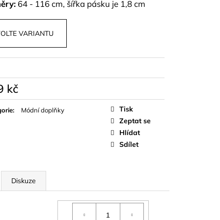
PU A KALHOT S
ěry:
64 - 116 cm, šířka pásku je 1,8 cm
NZA
OLTE VARIANTU
9 kč
á
Tisk
orie
:
Módní doplňky
Zeptat se
Hlídat
Sdílet
Diskuze