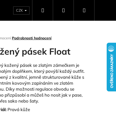
Hledat
Přihlášení
Nákupní
CZK
SELLERY
NAPIŠTE NÁM
DÁRKOVÉ POUKAZY
HO
košík
rné
nocení
Podrobnosti hodnocení
ení
tu
žený pásek Float
vý kožený pásek se zlatým zámečkem je
alým doplňkem, který povýší každý outfit.
ček.
ený z kvalitní, jemně strukturované kůže s
ntním kovovým zapínáním ve zlatém
nu. Díky možnosti regulace obvodu se
o přizpůsobí a můžeš ho nosit jak v pase,
 přes sako nebo šaty.
Následující
iál:
Pravá kůže