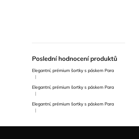
Poslední hodnocení produktů
Elegantní, prémium šortky s páskem Para
|
Hodnocení produktu je 5 z 5 hvězdiček.
Elegantní, prémium šortky s páskem Para
|
Hodnocení produktu je 5 z 5 hvězdiček.
Elegantní, prémium šortky s páskem Para
|
Hodnocení produktu je 5 z 5 hvězdiček.
Z
á