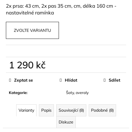
č
2x prsa: 43 cm, 2x pas 35 cm, cm, délka 160 cm -
u
nastavitelné ramínka
j
e
m
ZVOLTE VARIANTU
e
POHODLNÉ
KALHOTY
S
1 290 kč
ROZPARKY
WINSLET
Měrná
cena:
499
Zeptat se
Hlídat
Sdílet
kč
Kategorie
:
Šaty, overaly
Varianty
Popis
Související (8)
Podobné (8)
Diskuze