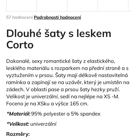
a
j
Průměrné
57 hodnocení
Podrobnosti hodnocení
í
hodnocení
produktu
Dlouhé šaty s leskem
t
je
?
2,9
Corto
z
5
hvězdiček.
Dokonalé, sexy romantické šaty z elastického,
lesklého materiálu s rozparkem na přední straně a s
HLEDAT
vyztužením v prsou. Šaty mají délkově nastavitelná
ramínka a zapínají se na uzávěr, který je umístěn na
zádech. V oblasti pase a prsou šaty hezky pruží.
Velikost je univerzální, sedí na nejlépe na XS -M.
D
Foceno je na XSku a výšce 165 cm.
o
p
*Materiál:
95% polyester a 5% spandex
o
*Velikost:
univerzální
r
u
Rozměry: