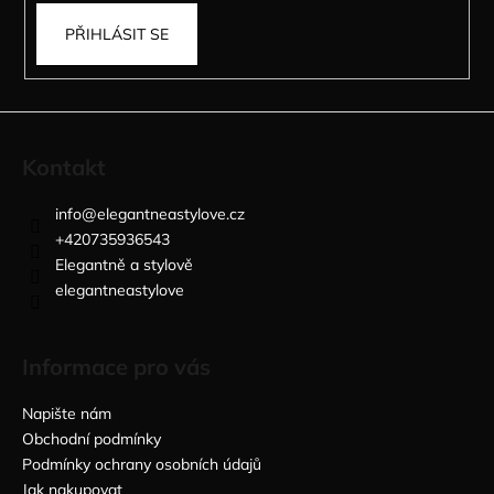
PŘIHLÁSIT SE
Kontakt
info
@
elegantneastylove.cz
+420735936543
Elegantně a stylově
elegantneastylove
Informace pro vás
Napište nám
Obchodní podmínky
Podmínky ochrany osobních údajů
Jak nakupovat