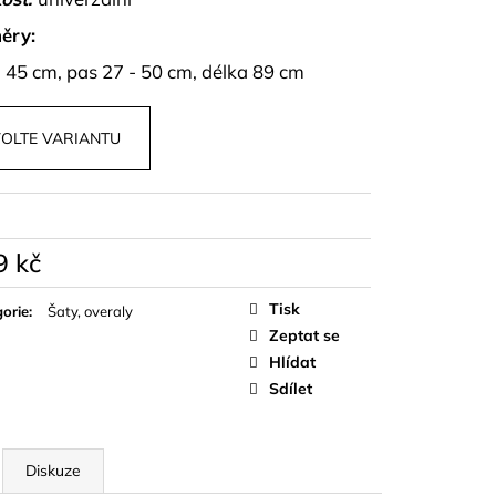
PU A KALHOT S
NZA
ěry:
- 45 cm, pas 27 - 50 cm, délka 89 cm
OLTE VARIANTU
9 kč
á
Tisk
orie
:
Šaty, overaly
Zeptat se
Hlídat
Sdílet
Diskuze