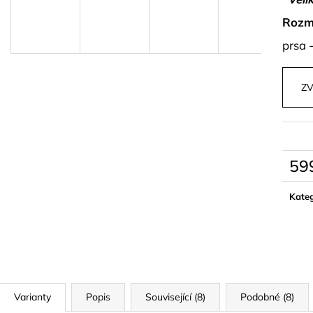
PLETENÝ SET TOPU A SUKNĚ BELISSE
BÉŽOVÝ SET TO
KORÁLKY AVE
Rozm
829 kč
1 499 kč
prsa 
ZV
59
Měrn
cena:
Kateg
Varianty
Popis
Související (8)
Podobné (8)