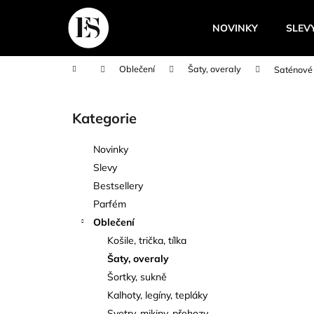
K
Přejít
na
o
NOVINKY
SLEV
obsah
Zpět
Zpět
š
do
do
í
Domů
Oblečení
Šaty, overaly
Saténové
k
obchodu
obchodu
P
o
Kategorie
Přeskočit
s
kategorie
t
Novinky
r
Slevy
a
Bestsellery
n
Parfém
n
Oblečení
í
Košile, trička, tílka
p
Šaty, overaly
a
Šortky, sukně
n
Kalhoty, legíny, tepláky
e
Svetry, mikiny, přehozy