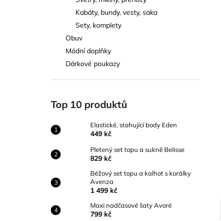
ELASTICKÉ, STAHUJÍCÍ BODY EDEN
l
Kabáty, bundy, vesty, saka
449 kč
Sety, komplety
Obuv
Módní doplňky
Dárkové poukazy
Top 10 produktů
Elastické, stahující body Eden
449 kč
Pletený set topu a sukně Belisse
829 kč
Béžový set topu a kalhot s korálky
Avenza
1 499 kč
Maxi nadčasové šaty Avoré
799 kč