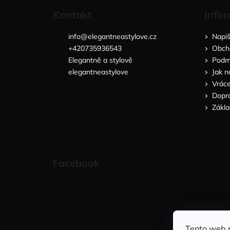
Kontakt
Infor
info
@
elegantneastylove.cz
Napi
+420735936543
Obch
Elegantně a stylově
Podmí
elegantneastylove
Jak n
Vráce
Dopra
Zákla
Facebook
Tento web 