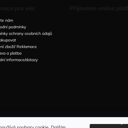
mace pro vás
Přijímáme online plat
šte nám
odní podmínky
nky ochrany osobních údajů
akupovat
ní zboží/ Reklamace
va a platba
dní informace/dotazy
Sleduj nás na INSTAGRAMU
Sleduj nás na FACEBOOKU
používá soubory cookie. Dalším