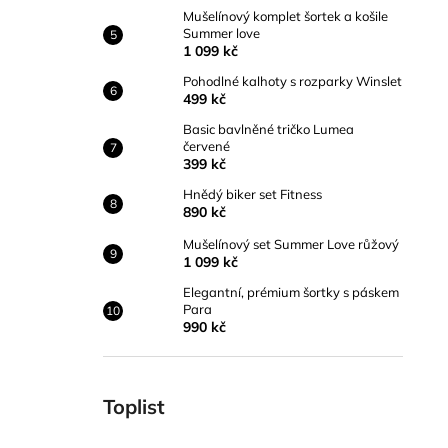
Mušelínový komplet šortek a košile
Summer love
1 099 kč
Pohodlné kalhoty s rozparky Winslet
499 kč
Basic bavlněné tričko Lumea
červené
399 kč
Hnědý biker set Fitness
890 kč
Mušelínový set Summer Love růžový
1 099 kč
Elegantní, prémium šortky s páskem
Para
990 kč
Toplist