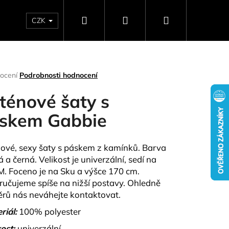
Hledat
Přihlášení
Nákupní
CZK
SELLERY
NAPIŠTE NÁM
DÁRKOVÉ POUKAZY
HO
košík
rné
ocení
Podrobnosti hodnocení
ení
tu
ténové šaty s
skem Gabbie
ček.
ové, sexy šaty s páskem z kamínků. Barva
 a černá. Velikost je univerzální, sedí na
M. Foceno je na Sku a výšce 170 cm.
učujeme spíše na nižší postavy. Ohledně
rů nás neváhejte kontaktovat.
Následující
riál:
100% polyester
kost:
univerzální