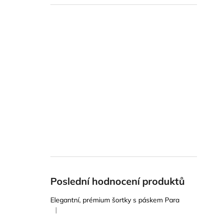
Poslední hodnocení produktů
Elegantní, prémium šortky s páskem Para
|
Hodnocení produktu je 5 z 5 hvězdiček.