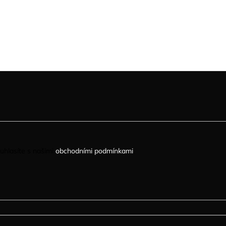
uhlasíte s našimi
obchodními podmínkami
.