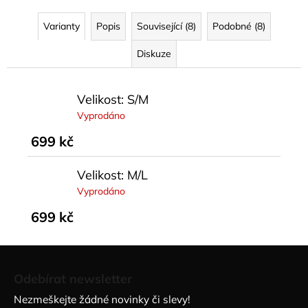
Varianty
Popis
Související (8)
Podobné (8)
Diskuze
Velikost: S/M
Vyprodáno
699 kč
Velikost: M/L
Vyprodáno
699 kč
Z
á
Odebírat newsletter
p
Nezmeškejte žádné novinky či slevy!
a