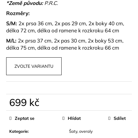
č
*Země původu:
P.R.C.
u
Rozměry:
j
e
S/M:
2x
prsa 36 cm, 2x pas 29 cm, 2x boky 40 cm,
m
délka 72 cm, délka od ramene k rozkroku 64 cm
e
M/L:
2x
prsa 37 cm, 2x pas 30 cm, 2x boky 53 cm,
délka 75 cm, délka od ramene k rozkroku 66 cm
PLETENÝ
SET
TOPU
ZVOLTE VARIANTU
A
SUKNĚ
BELISSE
829
kč
699 kč
Měrná
cena:
Zeptat se
Hlídat
Sdílet
Kategorie
:
Šaty, overaly