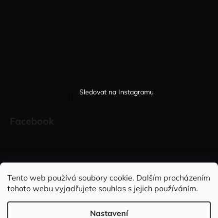
Sledovat na Instagramu
Facebook
Sleduj nás na INSTAGRAMU
Sleduj nás na FACEBOOKU
Tento web používá soubory cookie. Dalším procházením
tohoto webu vyjadřujete souhlas s jejich používáním.
INFORMACE PRO VÁS
Nastavení