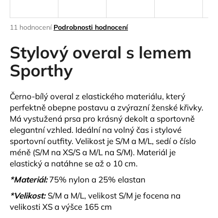
a
j
Průměrné
11 hodnocení
Podrobnosti hodnocení
í
hodnocení
produktu
Stylový overal s lemem
t
je
?
4,9
Sporthy
z
5
hvězdiček.
Černo-bílý overal z elastického materiálu, který
perfektně obepne postavu a zvýrazní ženské křivky.
HLEDAT
Má vystužená prsa pro krásný dekolt a sportovně
elegantní vzhled. Ideální na volný čas i stylové
sportovní outfity.
Velikost je S/M a M/L, sedí o číslo
méně (S/M na XS/S a M/L na S/M). Materiál je
D
elastický a natáhne se až o 10 cm.
o
p
*Materiál:
75% nylon a 25% elastan
o
*Velikost:
S/M a M/L, velikost S/M je focena na
r
velikosti XS a výšce 165 cm
u