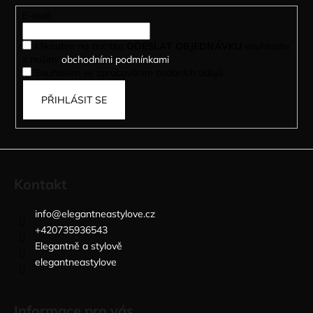
t
E-mail
í
Kliknutím na tlačítko
ODESLAT OBJEDNÁVKU
souhlasíte
s našimi
obchodními podmínkami
.
Souhlasím se zpracováním osobních údajů.
PŘIHLÁSIT SE
Kontakt
info
@
elegantneastylove.cz
+420735936543
Elegantně a stylově
elegantneastylove
Informace pro vás