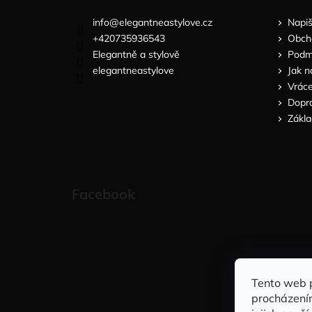
info
@
elegantneastylove.cz
Napi
+420735936543
Obch
Elegantně a stylově
Podmí
elegantneastylove
Jak n
Vráce
Dopra
Zákla
Facebook
Tento web 
procházení