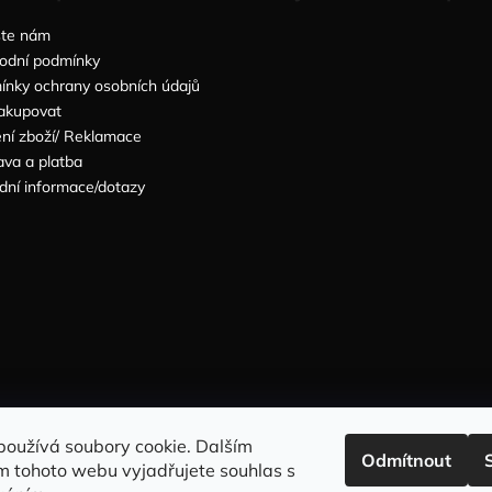
šte nám
odní podmínky
nky ochrany osobních údajů
akupovat
ní zboží/ Reklamace
va a platba
dní informace/dotazy
Sleduj nás na INSTAGRAMU
Sleduj nás na FACEBOOKU
používá soubory cookie. Dalším
Odmítnout
m tohoto webu vyjadřujete souhlas s
INFORMACE PRO VÁS