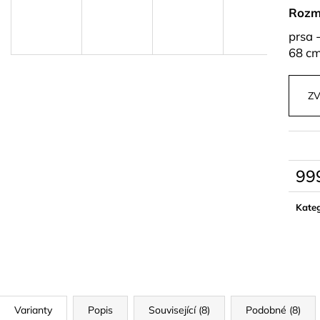
ELEGANTNÍ, PRÉMIUM ŠORTKY S
PLETENÝ SET T
Rozm
PÁSKEM PARA
829 kč
990 kč
prsa 
68 c
ZV
99
Měrn
cena:
Kateg
Varianty
Popis
Související (8)
Podobné (8)