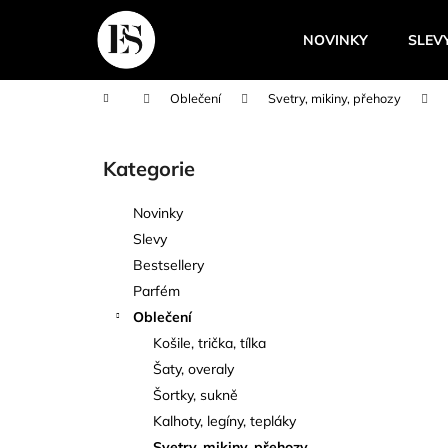
K
Přejít
na
o
NOVINKY
SLEV
obsah
Zpět
Zpět
š
do
do
í
Domů
Oblečení
Svetry, mikiny, přehozy
k
obchodu
obchodu
P
o
Kategorie
Přeskočit
s
kategorie
t
Novinky
r
Slevy
a
Bestsellery
n
Parfém
n
Oblečení
í
Košile, trička, tílka
p
Šaty, overaly
a
Šortky, sukně
n
Kalhoty, legíny, tepláky
e
Svetry, mikiny, přehozy