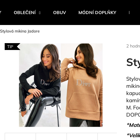
Y
OBLEČENÍ
OBUV
MÓDNÍ DOPLŇKY
BEST
Stylová mikina Jadore
Co potřebujete najít?
Průmě
2 hodn
TIP
hodnoc
produk
St
HLEDAT
je
5,0
z
Stylo
5
Doporučujeme
mikin
hvězdi
kapuci
kamín
M. Fo
DOPO
*Mate
*Velik