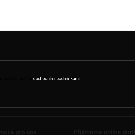
uhlasíte s našimi
obchodními podmínkami
.
mace pro vás
Přijímáme online plat