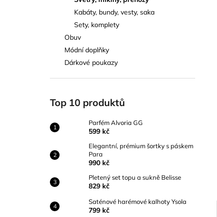
PARFÉM ALVORIA GG
l
Kabáty, bundy, vesty, saka
599 kč
Sety, komplety
Obuv
Módní doplňky
Dárkové poukazy
Top 10 produktů
Parfém Alvoria GG
599 kč
Elegantní, prémium šortky s páskem
Para
990 kč
Pletený set topu a sukně Belisse
829 kč
Saténové harémové kalhoty Ysola
799 kč