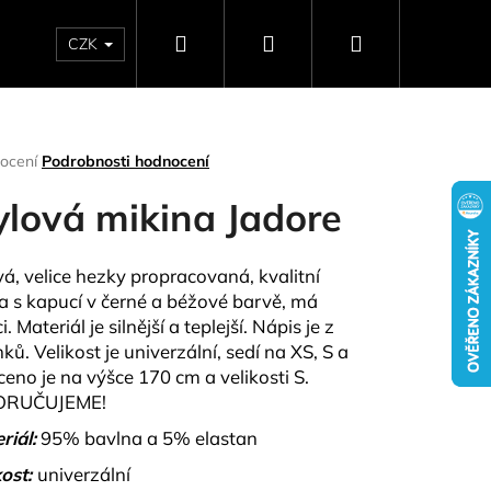
Hledat
Přihlášení
Nákupní
CZK
SELLERY
NAPIŠTE NÁM
DÁRKOVÉ POUKAZY
HO
košík
rné
ocení
Podrobnosti hodnocení
ení
tu
ylová mikina Jadore
vá, velice hezky propracovaná, kvalitní
a s kapucí v černé a béžové barvě, má
ček.
. Materiál je silnější a teplejší. Nápis je z
ků. Velikost je univerzální, sedí na XS, S a
ceno je na výšce 170 cm a velikosti S.
RUČUJEME!
Následující
riál:
95% bavlna a 5% elastan
ost:
univerzální