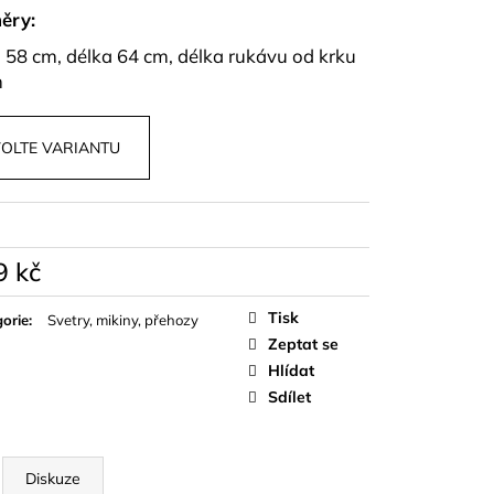
OPU A SUKNĚ BELISSE
ěry:
- 58 cm, délka 64 cm, délka rukávu od krku
m
OLTE VARIANTU
9 kč
á
Tisk
orie
:
Svetry, mikiny, přehozy
Zeptat se
Hlídat
Sdílet
Diskuze