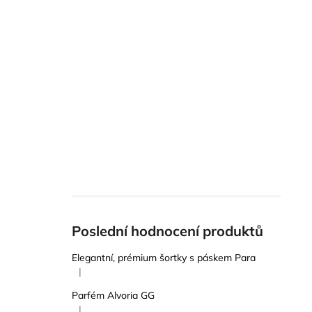
Poslední hodnocení produktů
Elegantní, prémium šortky s páskem Para
|
Hodnocení produktu je 5 z 5 hvězdiček.
Parfém Alvoria GG
|