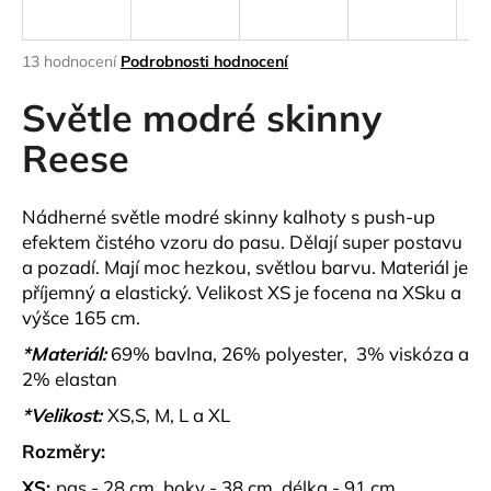
a
j
Průměrné
13 hodnocení
Podrobnosti hodnocení
í
hodnocení
produktu
Světle modré skinny
t
je
?
4,7
Reese
z
5
hvězdiček.
Nádherné světle modré skinny kalhoty s push-up
efektem čistého vzoru do pasu. Dělají super postavu
HLEDAT
a pozadí. Mají moc hezkou, světlou barvu. Materiál je
příjemný a elastický. Velikost XS je focena na XSku a
výšce 165 cm.
D
*Materiál:
69% bavlna, 26% polyester, 3% viskóza a
o
2% elastan
p
*Velikost:
XS,S, M, L a XL
o
r
Rozměry:
u
XS:
pas - 28 cm, boky - 38 cm, délka - 91 cm