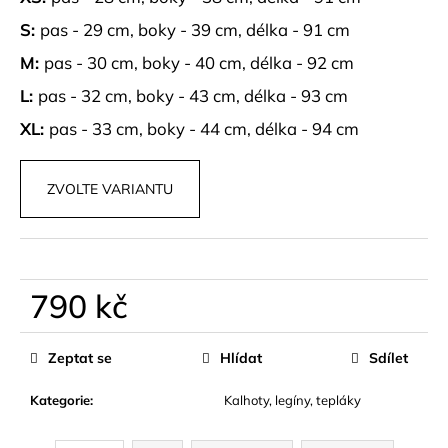
č
u
S:
pas - 29 cm, boky - 39 cm, délka - 91 cm
j
M:
pas - 30 cm, boky - 40 cm, délka - 92 cm
e
m
L:
pas - 32 cm, boky - 43 cm, délka - 93 cm
e
XL:
pas - 33 cm, boky - 44 cm, délka - 94 cm
SUKNĚ
SE
ZVOLTE VARIANTU
VZORY
S
PÁSKEM
DEVINA
699
790 kč
kč
Měrná
cena:
Zeptat se
Hlídat
Sdílet
Kategorie
:
Kalhoty, legíny, tepláky