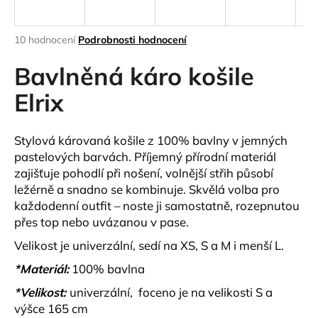
a
j
Průměrné
10 hodnocení
Podrobnosti hodnocení
í
hodnocení
produktu
Bavlněná káro košile
t
je
?
5,0
Elrix
z
5
hvězdiček.
Stylová károvaná košile z 100% bavlny v jemných
pastelových barvách. Příjemný přírodní materiál
HLEDAT
zajišťuje pohodlí při nošení, volnější střih působí
ležérně a snadno se kombinuje. Skvělá volba pro
každodenní outfit – noste ji samostatně, rozepnutou
přes top nebo uvázanou v pase.
D
o
Velikost je univerzální, sedí na XS, S a M i menší L.
p
*Materiál:
100% bavlna
o
r
*Velikost:
univerzální, foceno je na velikosti S a
u
výšce 165 cm