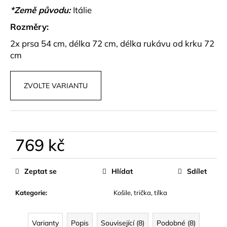
č
*Země původu:
Itálie
u
j
Rozměry:
e
2x prsa 54 cm, délka 72 cm, délka rukávu od krku 72
m
cm
e
ZVOLTE VARIANTU
MAXI
NADČASOVÉ
ŠATY
AVORÉ
799
kč
769 kč
Měrná
cena:
Zeptat se
Hlídat
Sdílet
Kategorie
:
Košile, trička, tílka
Varianty
Popis
Související (8)
Podobné (8)