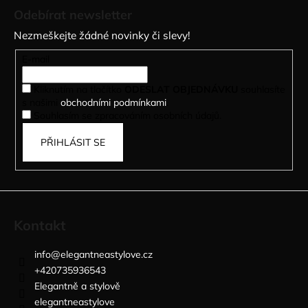
á
Odebírat newsletter
p
Nezmeškejte žádné novinky či slevy!
a
t
E-mail
í
Kliknutím na tlačítko
ODESLAT OBJEDNÁVKU
souhlasíte
s našimi
obchodními podmínkami
.
Souhlasím se zpracováním osobních údajů.
PŘIHLÁSIT SE
Kontakt
info
@
elegantneastylove.cz
+420735936543
Elegantně a stylově
elegantneastylove