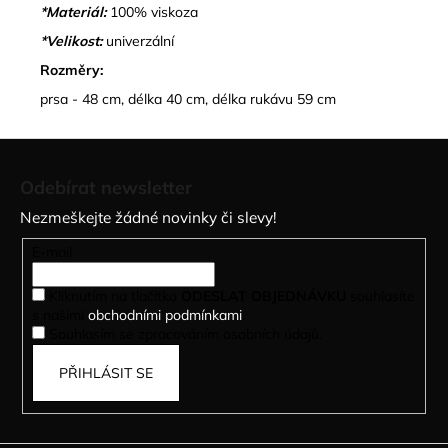
*Materiál:
100% viskoza
*Velikost:
univerzální
Rozměry:
prsa - 48 cm, délka 40 cm, délka rukávu 59 cm
Z
á
Odebírat newsletter
p
Nezmeškejte žádné novinky či slevy!
a
t
E-mail
í
Kliknutím na tlačítko
ODESLAT OBJEDNÁVKU
souhlasíte
s našimi
obchodními podmínkami
.
Souhlasím se zpracováním osobních údajů.
PŘIHLÁSIT SE