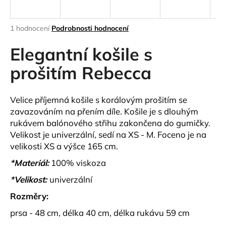
a
j
Průměrné
1 hodnocení
Podrobnosti hodnocení
í
hodnocení
produktu
Elegantní košile s
t
je
?
5,0
prošitím Rebecca
z
5
hvězdiček.
Velice příjemná košile s korálovým prošitím se
zavazováním na přením díle. Košile je s dlouhým
HLEDAT
rukávem balónového střihu zakončena do gumičky.
Velikost je univerzální, sedí na XS - M. Foceno je na
velikosti XS a výšce 165 cm.
D
*Materiál:
100% viskoza
o
*Velikost:
univerzální
p
o
Rozměry:
r
prsa - 48 cm, délka 40 cm, délka rukávu 59 cm
u