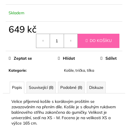
č
u
j
Skladem
e
m
649 kč
e
Měrná
DO KOŠÍKU
cena:
MUŠELÍNOVÝ
SET
Zeptat se
Hlídat
Sdílet
SUMMER
LOVE
RŮŽOVÝ
Kategorie
:
Košile, trička, tílka
1
099
kč
Popis
Související (8)
Podobné (8)
Diskuze
Velice příjemná košile s korálovým prošitím se
zavazováním na přením díle. Košile je s dlouhým rukávem
balónového střihu zakončena do gumičky. Velikost je
univerzální, sedí na XS - M. Foceno je na velikosti XS a
výšce 165 cm.