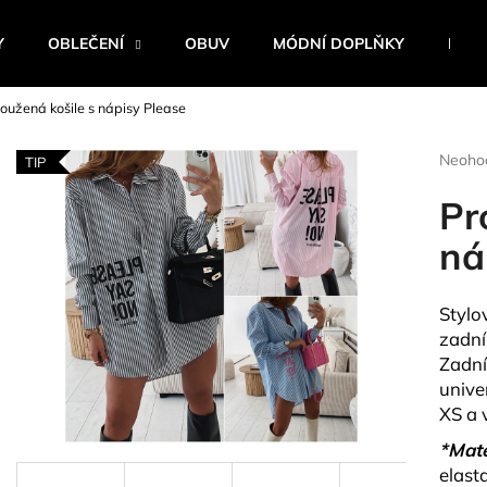
Y
OBLEČENÍ
OBUV
MÓDNÍ DOPLŇKY
BEST
oužená košile s nápisy Please
Co potřebujete najít?
Průmě
Neoho
TIP
hodnoc
produk
Pr
HLEDAT
je
0,0
ná
z
5
Doporučujeme
hvězdi
Stylo
zadní
Zadní 
univer
XS a 
*Mate
elast