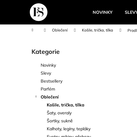
K
Přejít
na
o
NOVINKY
SLEV
obsah
Zpět
Zpět
š
do
do
í
Domů
Oblečení
Košile, trička, tílka
Prodl
k
obchodu
obchodu
P
o
Kategorie
Přeskočit
s
kategorie
t
Novinky
r
Slevy
a
Bestsellery
n
Parfém
n
Oblečení
í
Košile, trička, tílka
p
Šaty, overaly
a
Šortky, sukně
n
Kalhoty, legíny, tepláky
e
Svetry, mikiny, přehozy