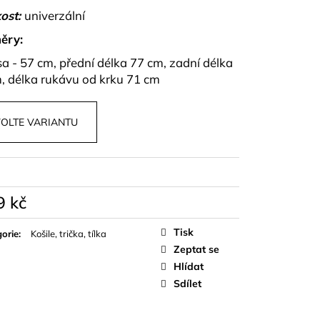
PU A KALHOT S
ost:
univerzální
NZA
ěry:
sa - 57 cm, přední délka 77 cm, zadní délka
, délka rukávu od krku 71 cm
OLTE VARIANTU
9 kč
á
Tisk
orie
:
Košile, trička, tílka
Zeptat se
Hlídat
Sdílet