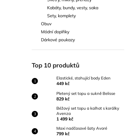
ELASTICKÉ, STAHUJÍCÍ BODY EDEN
l
Kabáty, bundy, vesty, saka
449 kč
Sety, komplety
Obuv
Módní doplňky
Dárkové poukazy
Top 10 produktů
Elastické, stahující body Eden
449 kč
Pletený set topu a sukně Belisse
829 kč
Béžový set topu a kalhot s korálky
Avenza
1 499 kč
Maxi nadčasové šaty Avoré
799 kč