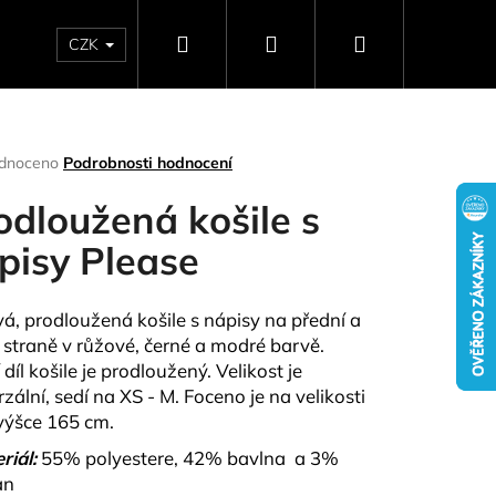
Hledat
Přihlášení
Nákupní
CZK
SELLERY
NAPIŠTE NÁM
DÁRKOVÉ POUKAZY
HO
košík
rné
dnoceno
Podrobnosti hodnocení
ení
tu
odloužená košile s
pisy Please
ček.
vá, prodloužená košile s nápisy na přední a
 straně v růžové, černé a modré barvě.
díl košile je prodloužený. Velikost je
zální, sedí na XS - M. Foceno je na velikosti
výšce 165 cm.
Následující
riál:
55% polyestere, 42% bavlna a 3%
an