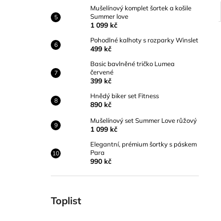
Mušelínový komplet šortek a košile
Summer love
1 099 kč
Pohodlné kalhoty s rozparky Winslet
499 kč
Basic bavlněné tričko Lumea
červené
399 kč
Hnědý biker set Fitness
890 kč
Mušelínový set Summer Love růžový
1 099 kč
Elegantní, prémium šortky s páskem
Para
990 kč
Toplist