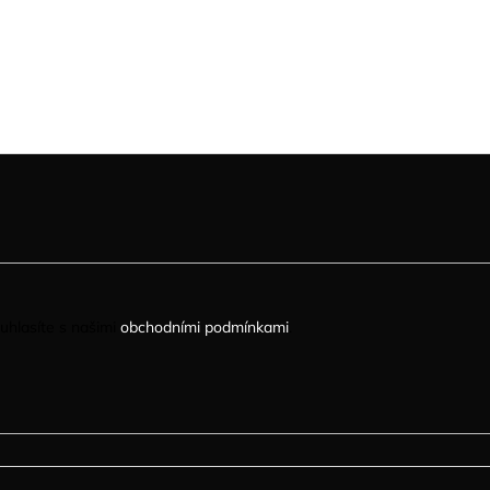
uhlasíte s našimi
obchodními podmínkami
.