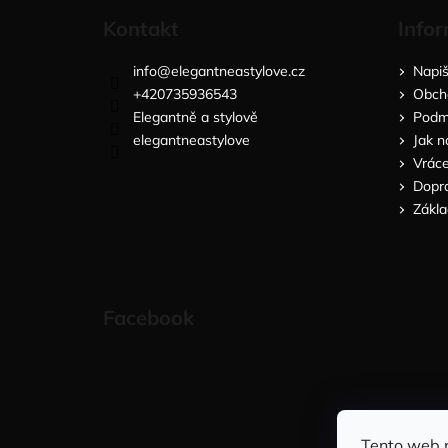
Kontakt
Infor
info
@
elegantneastylove.cz
Napi
+420735936543
Obch
Elegantně a stylově
Podmí
elegantneastylove
Jak n
Vráce
Dopra
Zákla
Facebook
Tento web 