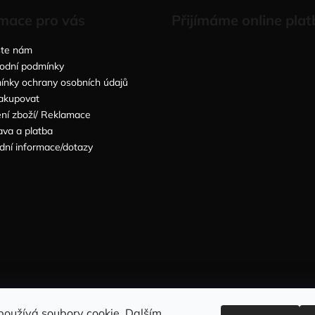
mace pro vás
Přijímáme online plat
šte nám
odní podmínky
nky ochrany osobních údajů
akupovat
ní zboží/ Reklamace
va a platba
dní informace/dotazy
Sleduj nás na INSTAGRAMU
Sleduj nás na FACEBOOKU
používá soubory cookie. Dalším