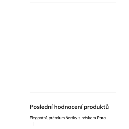
Poslední hodnocení produktů
Elegantní, prémium šortky s páskem Para
|
Hodnocení produktu je 5 z 5 hvězdiček.