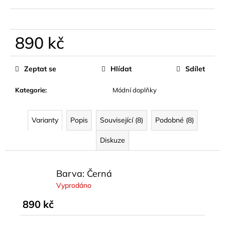
č
u
j
e
890 kč
m
Měrná
e
cena:
Zeptat se
Hlídat
Sdílet
BASIC
Kategorie
:
Módní doplňky
BAVLNĚNÉ
TRIČKO
LUMEA
Varianty
Popis
Související (8)
Podobné (8)
ČERVENÉ
399
Diskuze
kč
Barva: Černá
Vyprodáno
890 kč