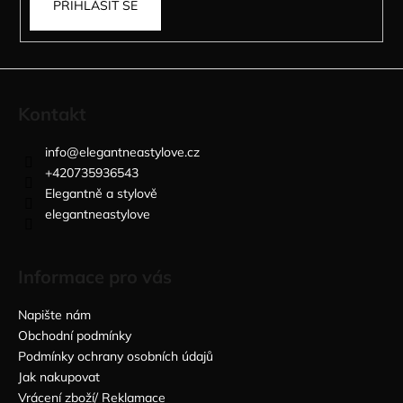
PŘIHLÁSIT SE
Kontakt
info
@
elegantneastylove.cz
+420735936543
Elegantně a stylově
elegantneastylove
Informace pro vás
Napište nám
Obchodní podmínky
Podmínky ochrany osobních údajů
Jak nakupovat
Vrácení zboží/ Reklamace