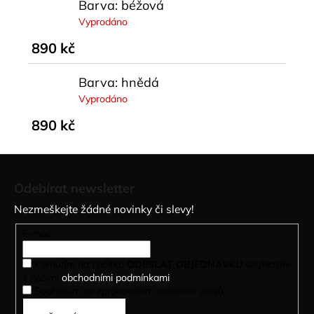
Barva: béžová
Vyprodáno
890 kč
Barva: hnědá
Vyprodáno
890 kč
Z
á
Odebírat newsletter
p
Nezmeškejte žádné novinky či slevy!
a
t
E-mail
í
Kliknutím na tlačítko
ODESLAT OBJEDNÁVKU
souhlasíte
s našimi
obchodními podmínkami
.
Souhlasím se zpracováním osobních údajů.