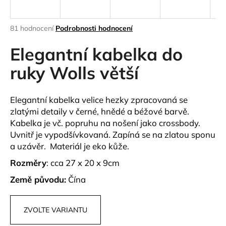
a
j
Průměrné
81 hodnocení
Podrobnosti hodnocení
í
hodnocení
produktu
Elegantní kabelka do
t
je
?
3,8
ruky Wolls větší
z
5
hvězdiček.
Elegantní kabelka velice hezky zpracovaná se
zlatými detaily v černé, hnědé a béžové barvě.
HLEDAT
Kabelka je vč. popruhu na nošení jako crossbody.
Uvnitř je vypodšívkovaná. Zapíná se na zlatou sponu
a uzávěr. Materiál je eko kůže.
D
Rozměry
: cca 27 x 20 x 9cm
o
Země původu:
Čína
p
o
r
ZVOLTE VARIANTU
u