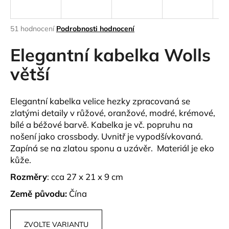
a
j
Průměrné
51 hodnocení
Podrobnosti hodnocení
í
hodnocení
produktu
Elegantní kabelka Wolls
t
je
?
3,9
větší
z
5
hvězdiček.
Elegantní kabelka velice hezky zpracovaná se
zlatými detaily v růžové, oranžové, modré, krémové,
HLEDAT
bílé a béžové barvě. Kabelka je vč. popruhu na
nošení jako crossbody. Uvnitř je vypodšívkovaná.
Zapíná se na zlatou sponu a uzávěr. Materiál je eko
kůže.
D
o
Rozměry
: cca 27 x 21 x 9 cm
p
Země původu:
Čína
o
r
u
ZVOLTE VARIANTU