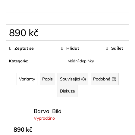
č
u
j
e
m
890 kč
e
Měrná
cena:
Zeptat se
Hlídat
Sdílet
TRENDY
TOP
Kategorie
:
Módní doplňky
V
ČERNÉ
A
BÍLÉ
Varianty
Popis
Související (8)
Podobné (8)
BARVĚ
LAVERA
Diskuze
569
kč
Barva: Bílá
Vyprodáno
890 kč