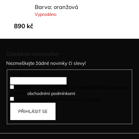
Barva: oranžová
Vyprodáno
890 kč
Z
á
Odebírat newsletter
p
Nezmeškejte žádné novinky či slevy!
a
t
E-mail
í
Kliknutím na tlačítko
ODESLAT OBJEDNÁVKU
souhlasíte
s našimi
obchodními podmínkami
.
Souhlasím se zpracováním osobních údajů.
PŘIHLÁSIT SE