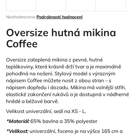
a
j
Průměrné
Neohodnoceno
Podrobnosti hodnocení
í
hodnocení
produktu
Oversize hutná mikina
t
je
?
0,0
Coffee
z
5
hvězdiček.
Oversize zateplená mikina z pevné, hutné
teplákoviny, která krásně drží tvar a je maximálně
HLEDAT
pohodlná na nošení. Stylový model s výrazným
nápisem Coffee můžete nosit z obou stran – s
nápisem dopředu i dozadu. Mikina má volnější střih,
elastické zakončení rukávů a je dostupná v nádherné
D
hnědé a béžové barvě.
o
p
Velikost univerzální, sedí na XS - L.
o
*Materiál:
65% bavlna a 35% polyester
r
u
*Velikost:
univerzální, foceno je na výšce 165 cm a