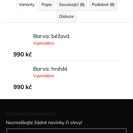
Varianty
Popis
Související (8)
Podobné (8)
Diskuze
Barva: béžová
Vyprodáno
990 kč
Barva: hnědá
Vyprodáno
990 kč
Z
á
Odebírat newsletter
p
Nezmeškejte žádné novinky či slevy!
a
E-mail