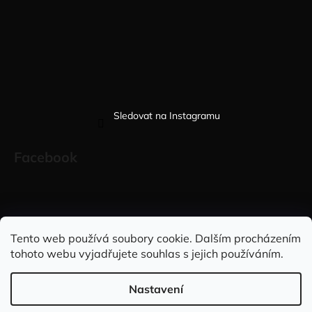
Sledovat na Instagramu
Facebook
Sleduj nás na INSTAGRAMU
Sleduj nás na FACEBOOKU
Tento web používá soubory cookie. Dalším procházením
tohoto webu vyjadřujete souhlas s jejich používáním.
INFORMACE PRO VÁS
Nastavení
Vytvořil Shoptet