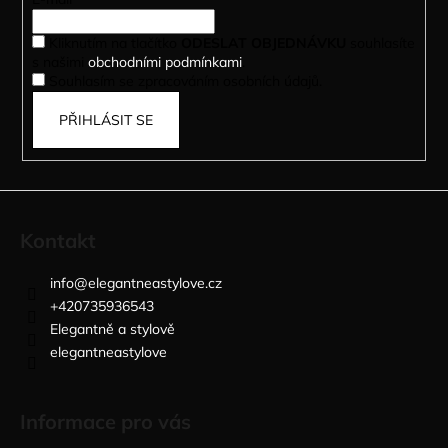
t
í
Kliknutím na tlačítko
ODESLAT OBJEDNÁVKU
souhlasíte
s našimi
obchodními podmínkami
.
Souhlasím se zpracováním osobních údajů.
PŘIHLÁSIT SE
Kontakt
info
@
elegantneastylove.cz
+420735936543
Elegantně a stylově
elegantneastylove
Informace pro vás