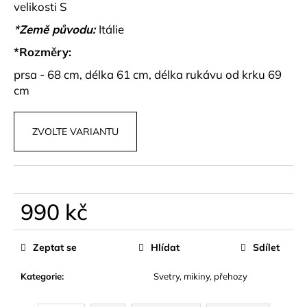
č
velikosti S
u
*Země původu:
Itálie
j
e
*Rozměry:
m
prsa - 68 cm, délka 61 cm, délka rukávu od krku 69
e
cm
BAREVNÁ
SKORT
ZVOLTE VARIANTU
SUKNĚ
LYSORA
599
kč
990 kč
Měrná
cena:
Zeptat se
Hlídat
Sdílet
Kategorie
:
Svetry, mikiny, přehozy