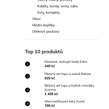
ELASTICKÉ, STAHUJÍCÍ BODY EDEN
l
Kabáty, bundy, vesty, saka
449 kč
Sety, komplety
Obuv
Módní doplňky
Dárkové poukazy
Top 10 produktů
Elastické, stahující body Eden
449 kč
Pletený set topu a sukně Belisse
829 kč
Béžový set topu a kalhot s korálky
Avenza
1 499 kč
Maxi nadčasové šaty Avoré
799 kč