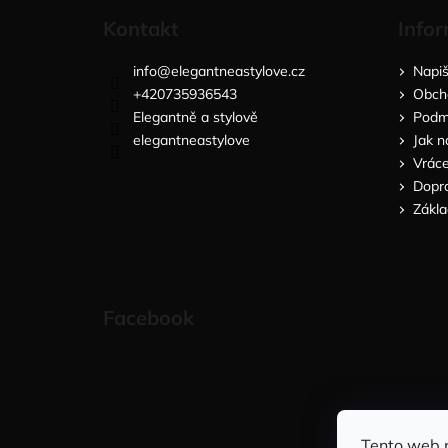
Kontakt
Infor
info
@
elegantneastylove.cz
Napi
+420735936543
Obch
Elegantně a stylově
Podmí
elegantneastylove
Jak n
Vráce
Dopra
Zákla
Facebook
Tento web 