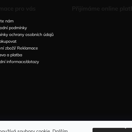
mace pro vás
Přijímáme online plat
šte nám
odní podmínky
nky ochrany osobních údajů
akupovat
ní zboží/ Reklamace
va a platba
dní informace/dotazy
Sleduj nás na INSTAGRAMU
Sleduj nás na FACEBOOKU
používá soubory cookie. Dalším