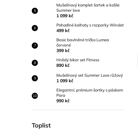
Mušelínový komplet šortek a košile
Summer love
1 099 kč
Pohodlné kalhoty s rozparky Winslet
499 kč
Basic bavlněné tričko Lumea
červené
399 kč
Hnědý biker set Fitness
890 kč
Mušelínový set Summer Love růžový
1 099 kč
Elegantní, prémium šortky s páskem
Para
990 kč
Toplist