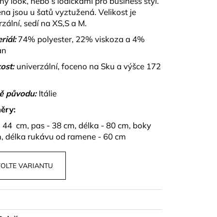
ný look, nebo s lodičkami pro business styl.
PU A KALHOT S
NZA
a jsou u šatů vyztužená.
Velikost je
rzální, sedí na XS,S a M.
riál:
74% polyester, 22% viskoza a 4%
an
ost:
univerzální, foceno na Sku a výšce 172
ě původu:
Itálie
ěry:
- 44 cm, pas - 38 cm, délka - 80 cm, boky
, délka rukávu od ramene - 60 cm
OLTE VARIANTU