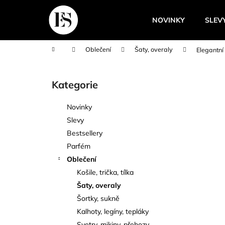
K
Přejít
na
o
NOVINKY
SLEV
obsah
Zpět
Zpět
š
do
do
í
Domů
Oblečení
Šaty, overaly
Elegantní
k
obchodu
obchodu
P
o
Kategorie
Přeskočit
s
kategorie
t
Novinky
r
Slevy
a
Bestsellery
n
Parfém
n
Oblečení
í
Košile, trička, tílka
p
Šaty, overaly
a
Šortky, sukně
n
Kalhoty, legíny, tepláky
e
Svetry, mikiny, přehozy