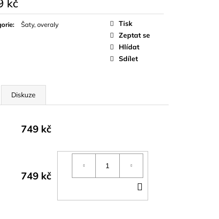
9 kč
á
Tisk
orie
:
Šaty, overaly
Zeptat se
Hlídat
Sdílet
Diskuze
749 kč
749 kč
DO
KOŠÍKU