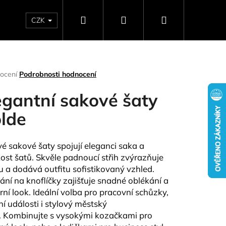
Hledat
Přihlášení
Nákupní
CZK
SELLERY
NAPIŠTE NÁM
DÁRKOVÉ POUKAZY
HO
košík
rné
ocení
Podrobnosti hodnocení
ení
tu
egantní sakové šaty
olde
ček.
vé sakové šaty spojují eleganci saka a
ost šatů. Skvěle padnoucí střih zvýrazňuje
tu a dodává outfitu sofistikovaný vzhled.
ání na knoflíčky zajišťuje snadné oblékání a
ní look. Ideální volba pro pracovní schůzky,
Následující
ní události i stylový městský
.
Kombinujte s vysokými kozačkami pro