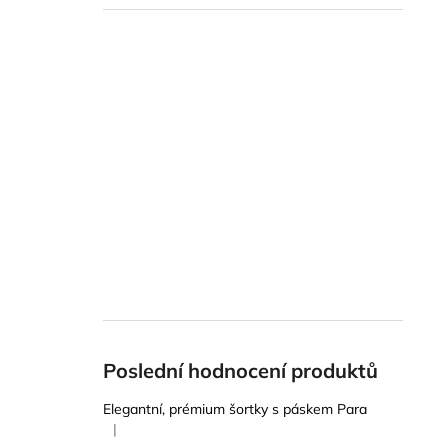
Poslední hodnocení produktů
Elegantní, prémium šortky s páskem Para
|
Hodnocení produktu je 5 z 5 hvězdiček.