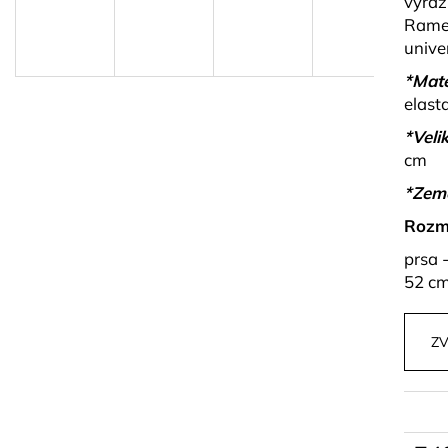
výraz
PLETENÝ SET TOPU A SUKNĚ BELISSE
BÉŽOVÝ SET TO
KORÁLKY AVE
Ramen
829 kč
unive
1 499 kč
*Mate
elast
*Velik
cm
*Zem
Rozm
prsa 
52 cm
ZV