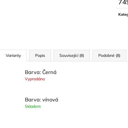
74
Měrn
cena:
Kateg
Varianty
Popis
Související (8)
Podobné (8)
Barva: Černá
Vyprodáno
Barva: vínová
Skladem