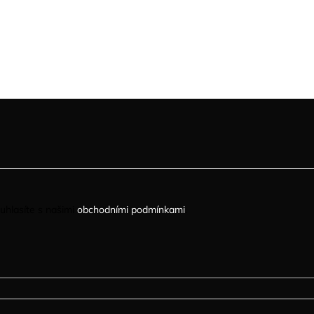
uhlasíte s našimi
obchodními podmínkami
.